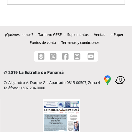
¿Quiénes somos?
Tarifario GESE
Suplementos
Ventas
e-Paper
Puntos de venta
Términos y condiciones
© 2019 La Estrella de Panamá
C/ Alejandro A. Duque G. - Apartado 0815-00507, Zona 4
Teléfono: +507 204-0000