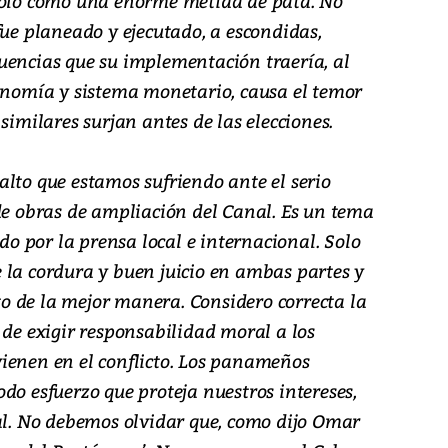
 solo como una enorme metida de pata. No
fue planeado y ejecutado, a escondidas,
uencias que su implementación traería, al
conomía y sistema monetario, causa el temor
similares surjan antes de las elecciones.
lto que estamos sufriendo ante el serio
de obras de ampliación del Canal. Es un tema
 por la prensa local e internacional. Solo
 la cordura y buen juicio en ambas partes y
nto de la mejor manera. Considero correcta la
 de exigir responsabilidad moral a los
ienen en el conflicto. Los panameños
do esfuerzo que proteja nuestros intereses,
ial. No debemos olvidar que, como dijo Omar