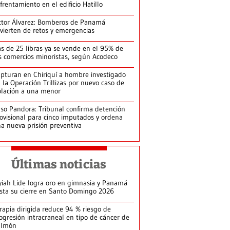
frentamiento en el edificio Hatillo
ctor Álvarez: Bomberos de Panamá
vierten de retos y emergencias
s de 25 libras ya se vende en el 95% de
s comercios minoristas, según Acodeco
pturan en Chiriquí a hombre investigado
 la Operación Trillizas por nuevo caso de
olación a una menor
so Pandora: Tribunal confirma detención
ovisional para cinco imputados y ordena
a nueva prisión preventiva
Últimas noticias
yiah Lide logra oro en gimnasia y Panamá
ista su cierre en Santo Domingo 2026
rapia dirigida reduce 94 % riesgo de
ogresión intracraneal en tipo de cáncer de
ulmón