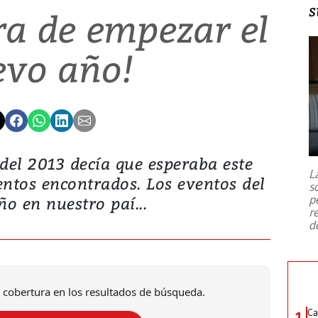
s
a de empezar el
evo año!
 del 2013 decía que esperaba este
L
ntos encontrados. Los eventos del
s
p
ño en nuestro paí...
r
d
 cobertura en los resultados de búsqueda.
Ca
1