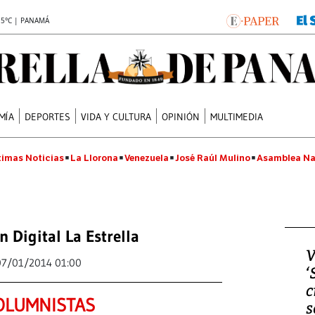
.5°C | PANAMÁ
MÍA
DEPORTES
VIDA Y CULTURA
OPINIÓN
MULTIMEDIA
timas Noticias
La Llorona
Venezuela
José Raúl Mulino
Asamblea Na
n Digital La Estrella
V
07/01/2014 01:00
‘
c
OLUMNISTAS
s