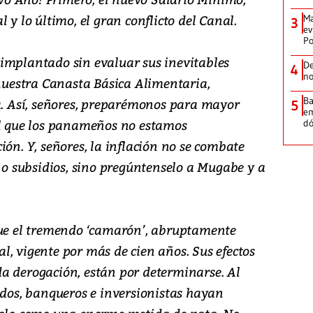
 y lo último, el gran conflicto del Canal.
Ma
3
ev
Po
implantado sin evaluar sus inevitables
De
4
no
 nuestra Canasta Básica Alimentaria,
Ba
ia. Así, señores, preparémonos para mayor
5
em
al que los panameños no estamos
dó
ión. Y, señores, la inflación no se combate
s o subsidios, sino pregúntenselo a Mugabe y a
fue el tremendo ‘camarón’, abruptamente
, vigente por más de cien años. Sus efectos
a derogación, están por determinarse. Al
ados, banqueros e inversionistas hayan