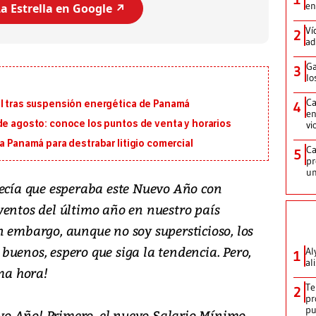
en
a Estrella en Google ↗️
Ví
2
ad
Ga
3
lo
Ca
al tras suspensión energética de Panamá
4
en
de agosto: conoce los puntos de venta y horarios
vi
a Panamá para destrabar litigio comercial
Ca
5
pr
un
decía que esperaba este Nuevo Año con
ventos del último año en nuestro país
n embargo, aunque no soy supersticioso, los
uenos, espero que siga la tendencia. Pero,
Al
1
al
ima hora!
Te
2
pr
p
o Año! Primero, el nuevo Salario Mínimo,