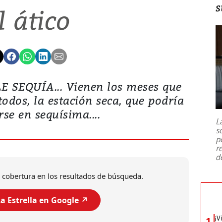
s
l ático
 SEQUÍA... Vienen los meses que
dos, la estación seca, que podría
se en sequísima....
L
s
p
r
d
 cobertura en los resultados de búsqueda.
a Estrella en Google ↗️
¡V
1