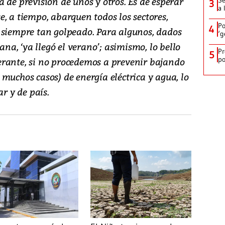
 de previsión de unos y otros. Es de esperar
Se
3
a 
, a tiempo, abarquen todos los sectores,
Po
4
 siempre tan golpeado. Para algunos, dados
‘g
ana, ‘ya llegó el verano’; asimismo, lo bello
Pr
5
po
rante, si no procedemos a prevenir bajando
muchos casos) de energía eléctrica y agua, lo
ar y de país.