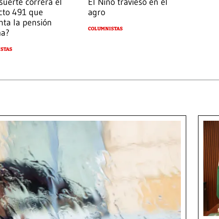
suerte correrá el
El Niño travieso en el
cto 491 que
agro
ta la pensión
COLUMNISTAS
ma?
STAS