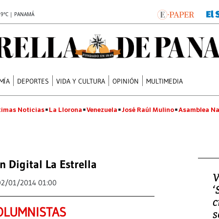
.9°C | PANAMÁ
MÍA
DEPORTES
VIDA Y CULTURA
OPINIÓN
MULTIMEDIA
timas Noticias
La Llorona
Venezuela
José Raúl Mulino
Asamblea Na
n Digital La Estrella
V
02/01/2014 01:00
‘
c
OLUMNISTAS
s