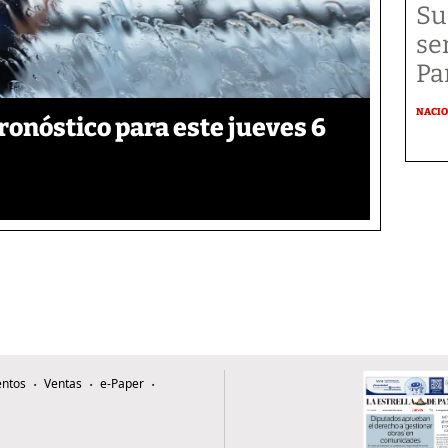
Su
se
Pa
NACI
onóstico para este jueves 6
ntos
Ventas
e-Paper