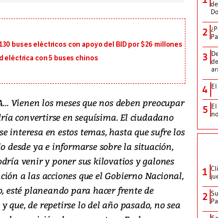
de
D
¿P
2
Pa
130 buses eléctricos con apoyo del BID por $26 millones
De
3
d eléctrica con 5 buses chinos
de
a
El
4
. Vienen los meses que nos deben preocupar
El
5
no
odría convertirse en sequísima. El ciudadano
 interesa en estos temas, hasta que sufre los
lo desde ya e informarse sobre la situación,
dría venir y poner sus kilovatios y galones
Cl
1
ción a las acciones que el Gobierno Nacional,
ju
o, esté planeando para hacer frente de
Su
2
P
 que, de repetirse lo del año pasado, no sea