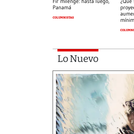
Fir milenge: hasta luego,
¿Qué 
Panamá
proye
aumen
COLUMNISTAS
míni
COLUMNI
Lo Nuevo