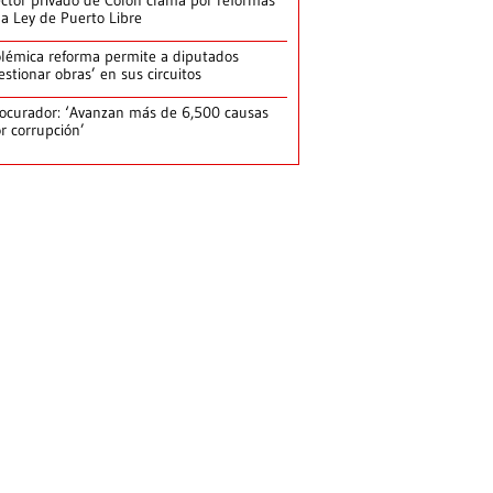
ctor privado de Colón clama por reformas
la Ley de Puerto Libre
lémica reforma permite a diputados
estionar obras’ en sus circuitos
ocurador: ‘Avanzan más de 6,500 causas
r corrupción’