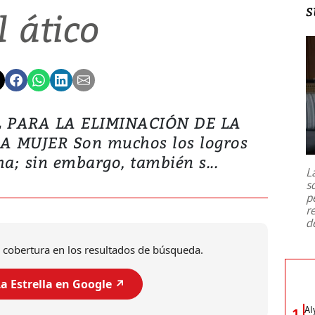
s
l ático
 PARA LA ELIMINACIÓN DE LA
 MUJER Son muchos los logros
ha; sin embargo, también s...
L
s
p
r
d
 cobertura en los resultados de búsqueda.
a Estrella en Google ↗️
Al
1