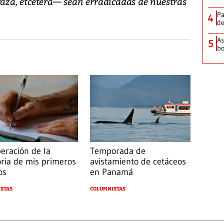
raza, etcétera— sean erradicadas de nuestras
Pa
4
de
As
5
bo
eración de la
Temporada de
ia de mis primeros
avistamiento de cetáceos
os
en Panamá
STAS
COLUMNISTAS