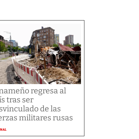
nameño regresa al
ís tras ser
svinculado de las
erzas militares rusas
ONAL