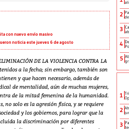
al
Pa
2
de
Ca
3
ab
ita con nuevo envío masivo
De
ueron noticia este jueves 6 de agosto
4
Po
Ab
5
ELIMINACIÓN DE LA VIOLENCIA CONTRA LA
gr
enidos a la fecha; sin embargo, también son
ntienen y que hacen necesario, además de
dical de mentalidad, aún de muchas mujeres,
Tr
 contra de la mitad femenina de la humanidad.
1
Op
 no solo es la agresión física, y se requiere
Ah
2
sociedad y los gobiernos, para lograr que la
ju
ncluida la discriminación por diferentes
Pa
3
te