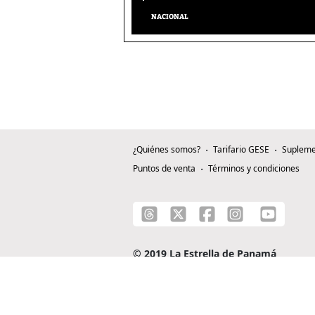
NACIONAL
¿Quiénes somos?
Tarifario GESE
Supleme
Puntos de venta
Términos y condiciones
© 2019 La Estrella de Panamá
C/ Alejandro A. Duque G. - Apartado 0815-0
Teléfono: +507 204-0000