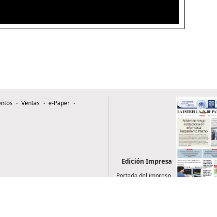
ntos
Ventas
e-Paper
Edición Impresa
Portada del impreso
del 7 de agosto de
2026
0507, Zona 4