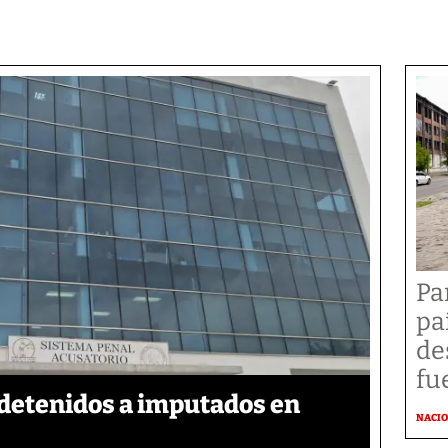
Pa
pa
de
fu
detenidos a imputados en
NACI