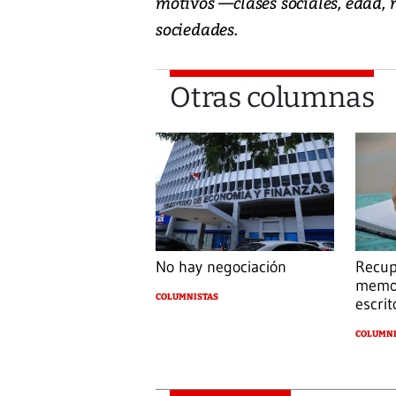
motivos —clases sociales, edad, 
sociedades.
Otras columnas
No hay negociación
Recup
memor
COLUMNISTAS
escrit
COLUMNI