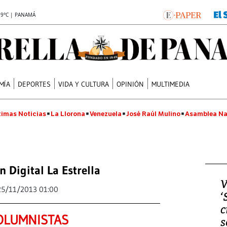
.9°C | PANAMÁ
MÍA
DEPORTES
VIDA Y CULTURA
OPINIÓN
MULTIMEDIA
timas Noticias
La Llorona
Venezuela
José Raúl Mulino
Asamblea Na
n Digital La Estrella
V
25/11/2013 01:00
‘
c
OLUMNISTAS
s