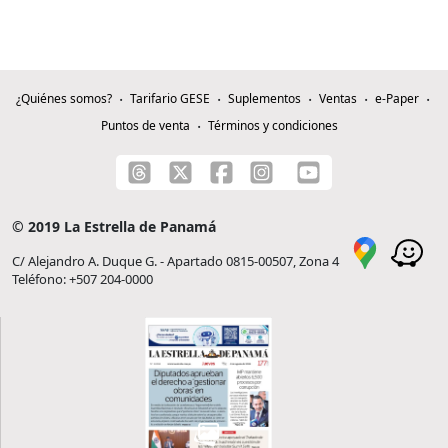
¿Quiénes somos?
Tarifario GESE
Suplementos
Ventas
e-Paper
Puntos de venta
Términos y condiciones
© 2019 La Estrella de Panamá
C/ Alejandro A. Duque G. - Apartado 0815-00507, Zona 4
Teléfono: +507 204-0000