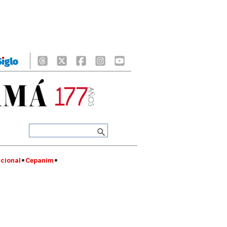
cional
Cepanim