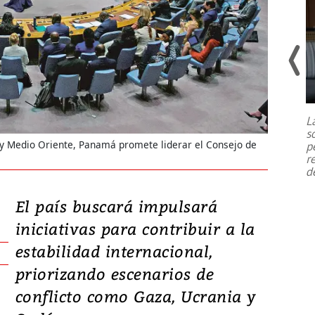
Un fuerte terremoto de magnitud
7,1 se registró este martes 28 de
julio en la prefectura de Kumamoto,
L
al sur de Japón, provocando una
s
emergencia de gran
...
e y Medio Oriente, Panamá promete liderar el Consejo de
p
r
d
El país buscará impulsará
iniciativas para contribuir a la
estabilidad internacional,
priorizando escenarios de
conflicto como Gaza, Ucrania y