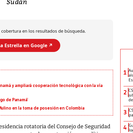
Sudán
 cobertura en los resultados de búsqueda.
a Estrella en Google ↗️
Au
1
al
Es
anamá y ampliará cooperación tecnológica con la vía
CS
2
ju
de
igo de Panamá’
 Mulino en la toma de posesión en Colombia
CS
3
pa
Gu
sidencia rotatoria del Consejo de Seguridad
4
lo