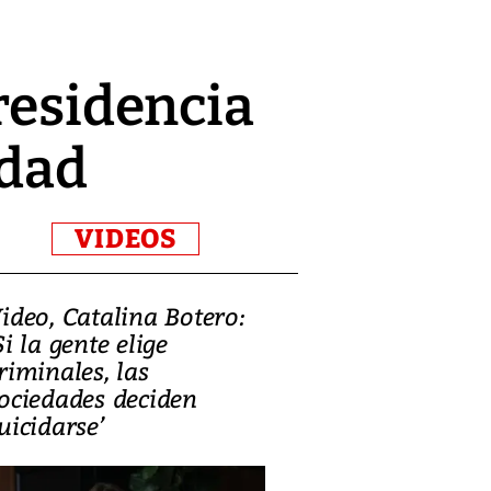
residencia
idad
VIDEOS
ideo, Catalina Botero:
Video: Lula la
Si la gente elige
candidatura 
riminales, las
promesas de i
ociedades deciden
en defensa, ed
uicidarse’
tierras raras