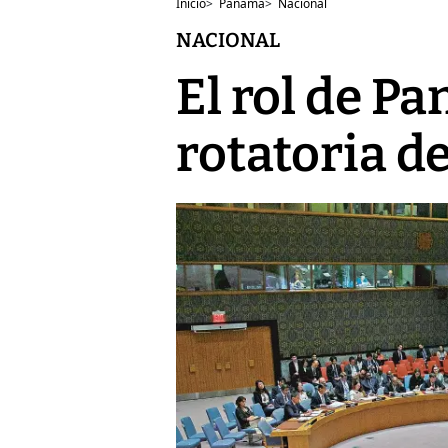
Inicio
>
Panamá
>
Nacional
NACIONAL
El rol de P
rotatoria d