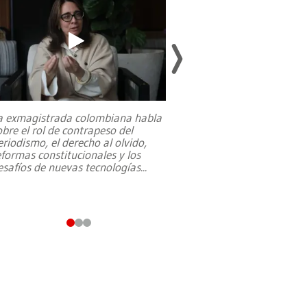
a exmagistrada colombiana habla
Entre recuerdos y es
obre el rol de contrapeso del
referencias hacia sus
eriodismo, el derecho al olvido,
presidente de Brasil,
eformas constitucionales y los
da Silva, oficializó 
esafíos de nuevas tecnologías
...
candidatura
...