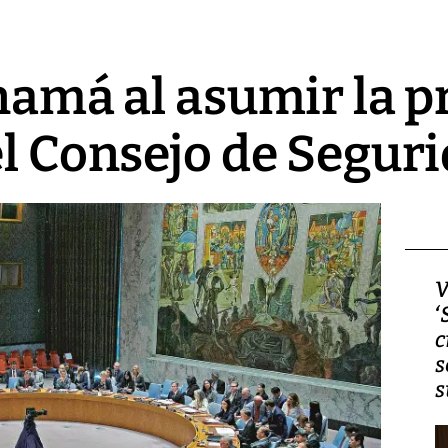
anamá al asumir la p
el Consejo de Segur
Video, Japón: Terremoto
V
deja heridos y graves
‘
daños en Kumamoto
c
s
s