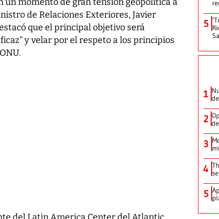
n un momento de gran tensión geopolítica a
re
inistro de Relaciones Exteriores, Javier
‘T
5
tacó que el principal objetivo será
Ri
Sa
caz” y velar por el respeto a los principios
 ONU.
Nu
1
de
Op
2
de
Mo
3
mi
Th
4
se
Ap
5
pl
nte del Latin America Center del Atlantic