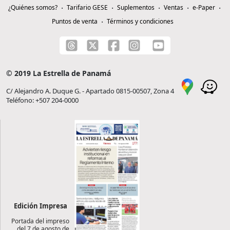
¿Quiénes somos?
Tarifario GESE
Suplementos
Ventas
e-Paper
Puntos de venta
Términos y condiciones
© 2019 La Estrella de Panamá
C/ Alejandro A. Duque G. - Apartado 0815-00507, Zona 4
Teléfono: +507 204-0000
Edición Impresa
Portada del impreso
del 7 de agosto de