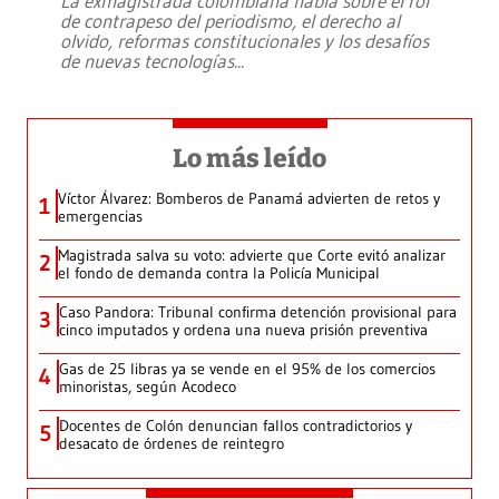
La exmagistrada colombiana habla sobre el rol
de contrapeso del periodismo, el derecho al
olvido, reformas constitucionales y los desafíos
de nuevas tecnologías
...
Lo más leído
Víctor Álvarez: Bomberos de Panamá advierten de retos y
1
emergencias
Magistrada salva su voto: advierte que Corte evitó analizar
2
el fondo de demanda contra la Policía Municipal
Caso Pandora: Tribunal confirma detención provisional para
3
cinco imputados y ordena una nueva prisión preventiva
Gas de 25 libras ya se vende en el 95% de los comercios
4
minoristas, según Acodeco
Docentes de Colón denuncian fallos contradictorios y
5
desacato de órdenes de reintegro