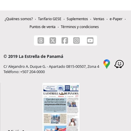
¿Quiénes somos?
Tarifario GESE
Suplementos
Ventas
e-Paper
Puntos de venta
Términos y condiciones
© 2019 La Estrella de Panamá
C/ Alejandro A. Duque G. - Apartado 0815-00507, Zona 4
Teléfono: +507 204-0000