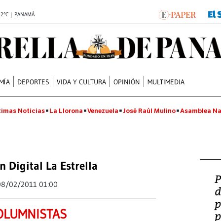
.2°C | PANAMÁ
MÍA
DEPORTES
VIDA Y CULTURA
OPINIÓN
MULTIMEDIA
timas Noticias
La Llorona
Venezuela
José Raúl Mulino
Asamblea Na
n Digital La Estrella
P
08/02/2011 01:00
d
p
OLUMNISTAS
p