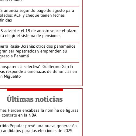
S anuncia segundo pago de agosto para
bilados: ACH y cheque tienen fechas
finidas
S advierte: el 18 de agosto vence el plazo
ra elegir el sistema de pensiones
erra Rusia-Ucrania: otros dos panameños
gran ser repatriados y emprenden su
greso a Panamá
ransparencia selectiva’: Guillermo García
vas responde a amenazas de denuncias en
n Miguelito
Últimas noticias
mes Harden encabeza la nómina de figuras
n contrato en la NBA
rtido Popular prevé una nueva generación
 candidatos para las elecciones de 2029