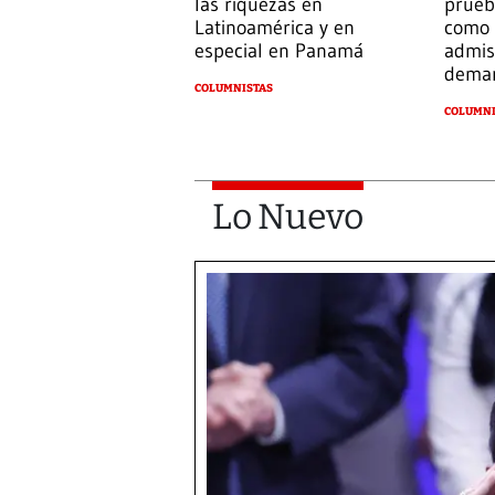
las riquezas en
prueb
Latinoamérica y en
como 
especial en Panamá
admis
dema
COLUMNISTAS
COLUMNI
Lo Nuevo