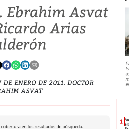
r. Ebrahim Asvat
Ricardo Arias
alderón
E
l
a
m
7 DE ENERO DE 2011. DOCTOR
e
RAHIM ASVAT
Au
1
al
 cobertura en los resultados de búsqueda.
Es