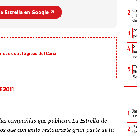
CS
a Estrella en Google ↗️
2
ju
de
CS
3
pa
Gu
4
lo
reas estratégicas del Canal
re
‘T
5
Ri
Sa
 2011
Ja
1
si
 las compañías que publican La Estrella de
Pa
2
los que con éxito restauraste gran parte de la
de