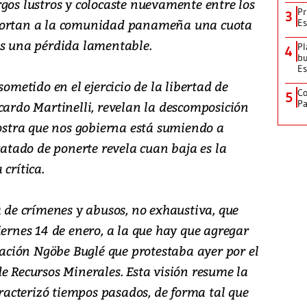
gos lustros y colocaste nuevamente entre los
Pr
3
aportan a la comunidad panameña una cuota
Es
es una pérdida lamentable.
Pl
4
bu
Es
sometido en el ejercicio de la libertad de
Co
5
Pa
cardo Martinelli, revelan la descomposición
nostra que nos gobierna está sumiendo a
tado de ponerte revela cuan baja es la
crítica.
a de crímenes y abusos, no exhaustiva, que
iernes 14 de enero, a la que hay que agregar
blación Ngöbe Buglé que protestaba ayer por el
e Recursos Minerales. Esta visión resume la
acterizó tiempos pasados, de forma tal que