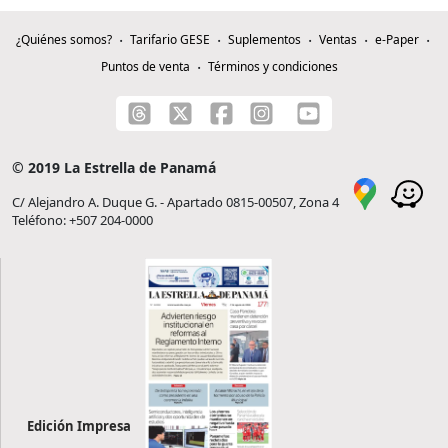
¿Quiénes somos?
Tarifario GESE
Suplementos
Ventas
e-Paper
Puntos de venta
Términos y condiciones
© 2019 La Estrella de Panamá
C/ Alejandro A. Duque G. - Apartado 0815-00507, Zona 4
Teléfono: +507 204-0000
Edición Impresa