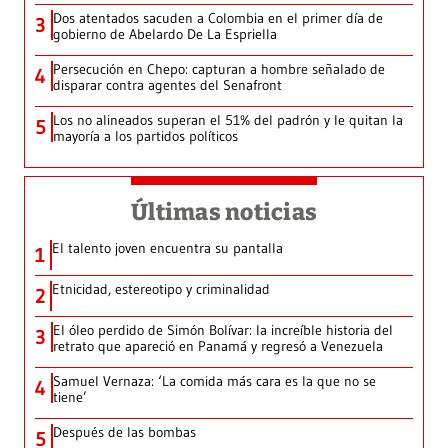
Dos atentados sacuden a Colombia en el primer día de
3
gobierno de Abelardo De La Espriella
Persecución en Chepo: capturan a hombre señalado de
4
disparar contra agentes del Senafront
Los no alineados superan el 51% del padrón y le quitan la
5
mayoría a los partidos políticos
Últimas noticias
El talento joven encuentra su pantalla​
1
Etnicidad, estereotipo y criminalidad
2
El óleo perdido de Simón Bolívar: la increíble historia del
3
retrato que apareció en Panamá y regresó a Venezuela
Samuel Vernaza: ‘La comida más cara es la que no se
4
tiene’
Después de las bombas
5