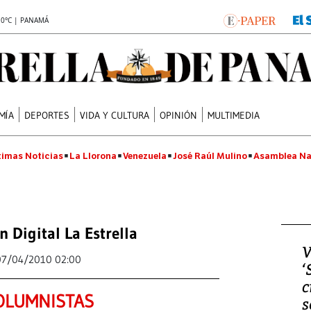
.0°C | PANAMÁ
MÍA
DEPORTES
VIDA Y CULTURA
OPINIÓN
MULTIMEDIA
timas Noticias
La Llorona
Venezuela
José Raúl Mulino
Asamblea Na
n Digital La Estrella
V
07/04/2010 02:00
‘
c
OLUMNISTAS
s