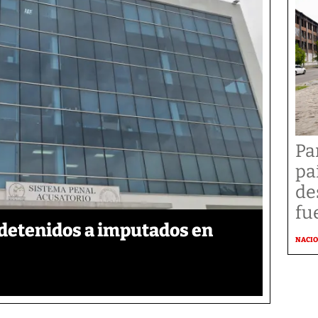
Pa
pa
de
fu
detenidos a imputados en
NACI