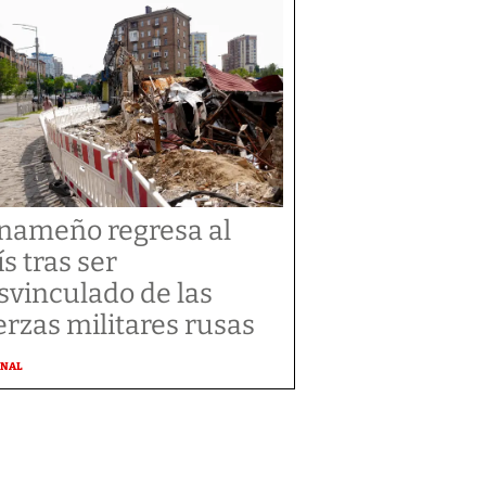
nameño regresa al
ís tras ser
svinculado de las
erzas militares rusas
ONAL