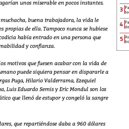
pagarían unos miserable en pocos instantes.
Pa
3
te
 muchacha, buena trabajadora, la vida le
Pa
4
de
des propias de ella. Tampoco nunca se hubiese
odicia había entrado en una persona que
As
5
bo
amabilidad y confianza.
 los motivos que fuesen acabar con la vida de
humano puede siquiera pensar en dispararle a
gas Puga, Hilario Valderrama, Ezequiel
a, Luis Eduardo Semis y Eric Mondul son los
tico que llenó de estupor y congeló la sangre
ares, que repartiéndose daba a 960 dólares