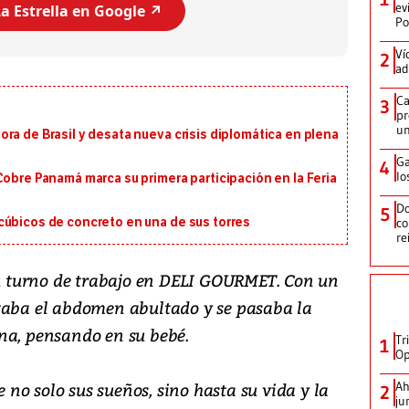
ev
a Estrella en Google ↗️
Po
Ví
2
ad
Ca
3
pr
un
ra de Brasil y desata nueva crisis diplomática en plena
Ga
4
lo
Cobre Panamá marca su primera participación en la Feria
Do
5
cúbicos de concreto en una de sus torres
co
re
 turno de trabajo en DELI GOURMET. Con un
taba el abdomen abultado y se pasaba la
na, pensando en su bebé.
Tr
1
Op
no solo sus sueños, sino hasta su vida y la
Ah
2
ju