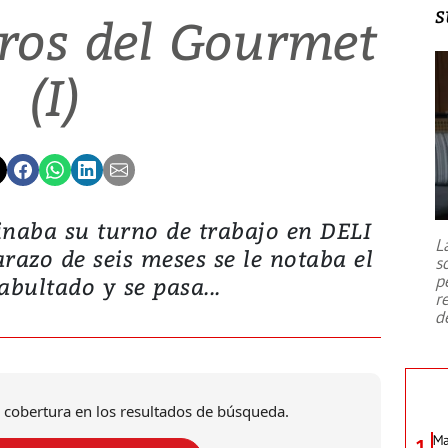
s
eros del Gourmet
(I)
inaba su turno de trabajo en DELI
L
zo de seis meses se le notaba el
s
p
bultado y se pasa...
r
d
 cobertura en los resultados de búsqueda.
Ma
1