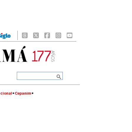
cional
Cepanim