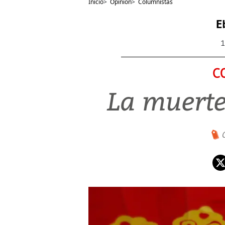
Inicio
>
Opinión
>
Columnistas
E
1
C
La muerte