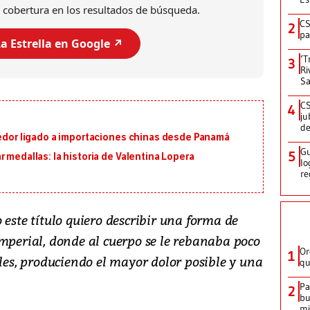
 cobertura en los resultados de búsqueda.
CS
2
pa
a Estrella en Google ↗️
‘T
3
Ri
Sa
CS
4
ju
de
eedor ligado a importaciones chinas desde Panamá
Gu
5
 medallas: la historia de Valentina Lopera
lo
re
o este título quiero describir una forma de
imperial, donde al cuerpo se le rebanaba poco
Or
1
ales, produciendo el mayor dolor posible y una
qu
Pa
2
bu
mi