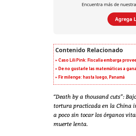
Encuentra más de nuestra
Agrega L
Caso Lili Pink: Fiscalía embarga prov
De no gustarle las matemáticas a ganar
Fir milenge: hasta luego, Panamá
“
Death by a thousand cuts
”: Baj
tortura practicada en la China 
a poco sin tocar los órganos vit
muerte lenta.