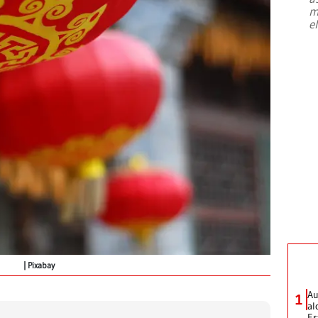
m
e
Pixabay
Au
1
al
Es