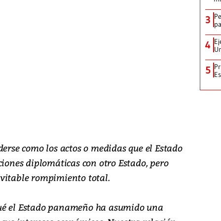
Pe
3
pa
Ej
4
Un
Pr
5
Es
derse como los actos o medidas que el Estado
ciones diplomáticas con otro Estado, pero
vitable rompimiento total.
qué el Estado panameño ha asumido una