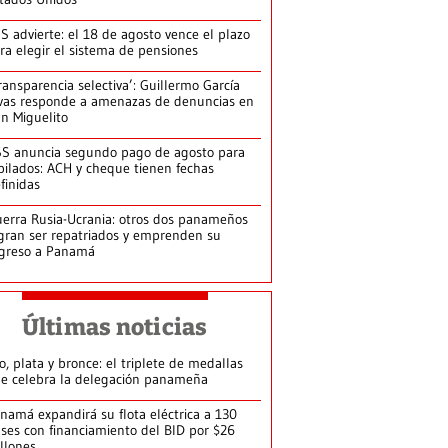
S advierte: el 18 de agosto vence el plazo
ra elegir el sistema de pensiones
ransparencia selectiva’: Guillermo García
vas responde a amenazas de denuncias en
n Miguelito
S anuncia segundo pago de agosto para
bilados: ACH y cheque tienen fechas
finidas
erra Rusia-Ucrania: otros dos panameños
gran ser repatriados y emprenden su
greso a Panamá
Últimas noticias
o, plata y bronce: el triplete de medallas
e celebra la delegación panameña
namá expandirá su flota eléctrica a 130
ses con financiamiento del BID por $26
llones