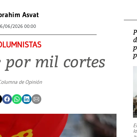
brahim Asvat
6/06/2026 00:00
P
d
OLUMNISTAS
p
p
 por mil cortes
Columna de Opinión
E
l
a