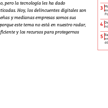
, pero la tecnología les ha dado
Ma
3
icadas. Hoy, los delincuentes digitales son
ev
Po
queñas y medianas empresas somos sus
De
4
porque este tema no está en nuestro radar,
no
iciente y los recursos para protegernos
Ba
5
em
dó