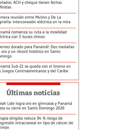
bilados: ACH y cheque tienen fechas
finidas
imera reunión entre Mulino y De La
priella: interconexión eléctrica en la mira
namá comienza su ruta a la movilidad
éctrica con 5 buses chinos
iernes dorado para Panamá!: Dos medallas
 oro y un récord histórico en Santo
omingo
namá Sub-21 se queda con el bronce en
s Juegos Centroamericanos y del Caribe
Últimas noticias
yiah Lide logra oro en gimnasia y Panamá
ista su cierre en Santo Domingo 2026
rapia dirigida reduce 94 % riesgo de
ogresión intracraneal en tipo de cáncer de
ulmón