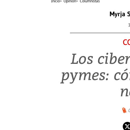
Inicio
>
Opinión
>
Columnistas
Myrja S
C
Los cibe
pymes: có
n