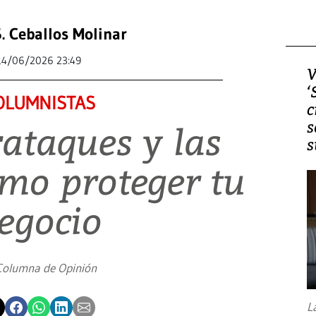
. Ceballos Molinar
14/06/2026 23:49
V
‘
OLUMNISTAS
c
s
rataques y las
s
mo proteger tu
egocio
Columna de Opinión
L