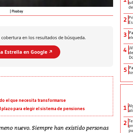
ju
de
Pixabay
Pr
2
Es
Pa
3
 cobertura en los resultados de búsqueda.
el
¡V
4
a Estrella en Google ↗️
de
D
Pa
5
lo
ado el que necesita transformarse
Al
1
l plazo para elegir el sistema de pensiones
al
Te
2
pr
ómeno nuevo. Siempre han existido personas
p