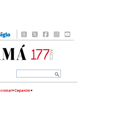
cional
Cepanim