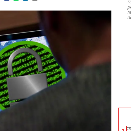
s
p
r
d
CS
1