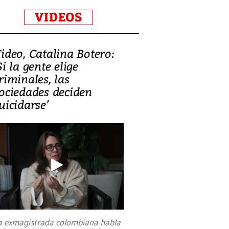
VIDEOS
ideo, Catalina Botero:
Si la gente elige
riminales, las
ociedades deciden
uicidarse’
a exmagistrada colombiana habla