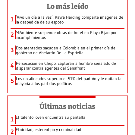
Lo más leído
‘Vivo un día a la vez’: Kayra Harding comparte imágenes de
1
la despedida de su esposo
MiAmbiente suspende obras de hotel en Playa Bijao por
2
incumplimientos
Dos atentados sacuden a Colombia en el primer día de
3
gobierno de Abelardo De La Espriella
Persecución en Chepo: capturan a hombre señalado de
4
disparar contra agentes del Senafront
Los no alineados superan el 51% del padrón y le quitan la
5
mayoría a los partidos políticos
Últimas noticias
El talento joven encuentra su pantalla​
1
Etnicidad, estereotipo y criminalidad
2