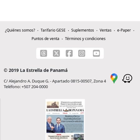
¿Quiénes somos?
Tarifario GESE
Suplementos
Ventas
e-Paper
Puntos de venta
Términos y condiciones
© 2019 La Estrella de Panamá
C/ Alejandro A. Duque G. - Apartado 0815-00507, Zona 4
Teléfono: +507 204-0000