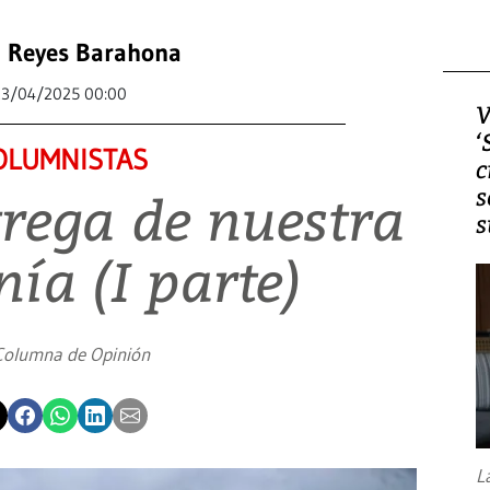
 Reyes Barahona
23/04/2025 00:00
V
‘
OLUMNISTAS
c
s
trega de nuestra
s
ía (I parte)
Columna de Opinión
L