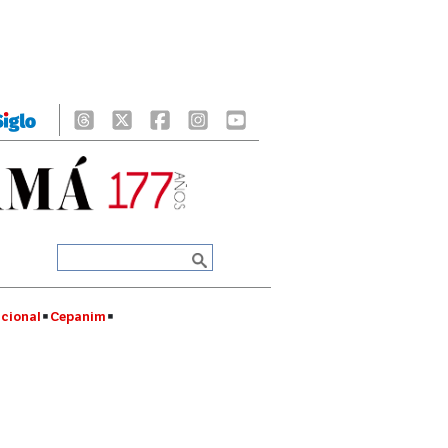
cional
Cepanim