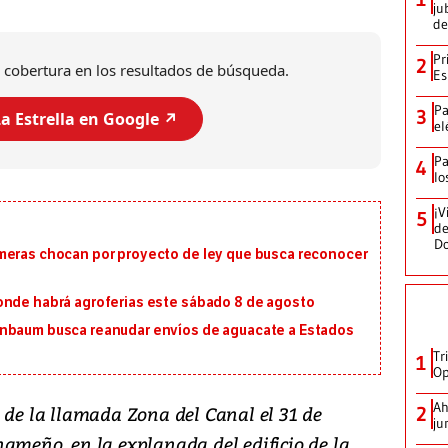
ju
de
Pr
2
 cobertura en los resultados de búsqueda.
Es
Pa
3
a Estrella en Google ↗️
el
Pa
4
lo
¡V
5
de
D
meras chocan por proyecto de ley que busca reconocer
onde habrá agroferias este sábado 8 de agosto
inbaum busca reanudar envíos de aguacate a Estados
Tr
1
Op
Ah
o de la llamada Zona del Canal el 31 de
2
ju
nameño, en la explanada del edificio de la