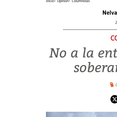
Inicio
>
Opinión
>
Columnistas
Nelva
C
No a la en
soberan