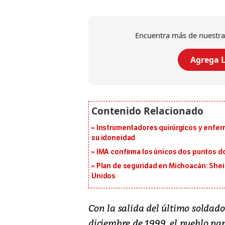
Encuentra más de nuestra
Agrega L
Instrumentadores quirúrgicos y enfer
su idoneidad
IMA confirma los únicos dos puntos d
Plan de seguridad en Michoacán: She
Unidos
C
on la salida del último soldad
diciembre de 1999, el pueblo pa