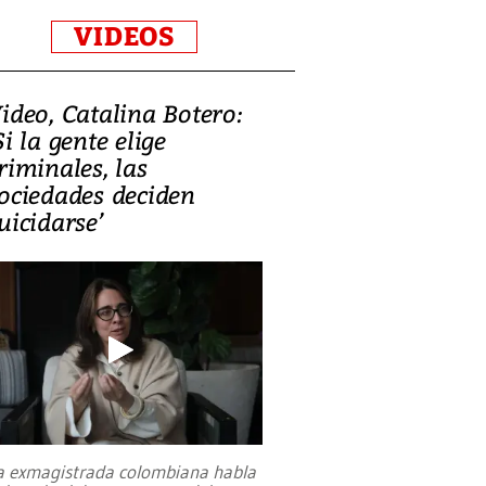
VIDEOS
ideo, Catalina Botero:
Si la gente elige
riminales, las
ociedades deciden
uicidarse’
a exmagistrada colombiana habla