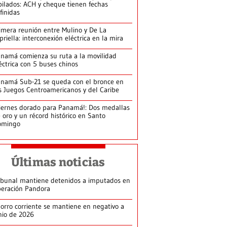
bilados: ACH y cheque tienen fechas
finidas
imera reunión entre Mulino y De La
priella: interconexión eléctrica en la mira
namá comienza su ruta a la movilidad
éctrica con 5 buses chinos
namá Sub-21 se queda con el bronce en
s Juegos Centroamericanos y del Caribe
iernes dorado para Panamá!: Dos medallas
 oro y un récord histórico en Santo
omingo
Últimas noticias
ibunal mantiene detenidos a imputados en
eración Pandora
orro corriente se mantiene en negativo a
nio de 2026