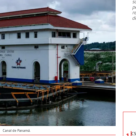
s
p
r
d
Canal de Panamá.
CS
1