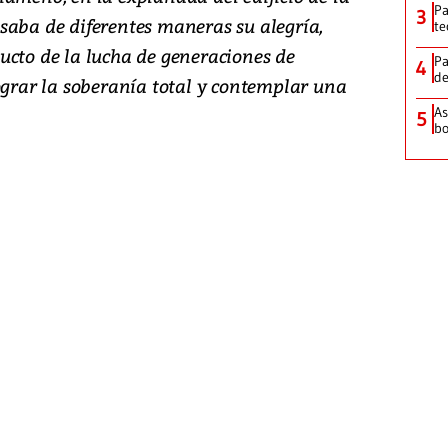
Pa
3
saba de diferentes maneras su alegría,
te
ucto de la lucha de generaciones de
Pa
4
de
rar la soberanía total y contemplar una
As
5
bo