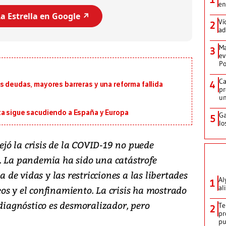
en
a Estrella en Google ↗️
Ví
2
ad
Ma
3
ev
Po
Ca
4
s deudas, mayores barreras y una reforma fallida
pr
un
ta sigue sacudiendo a España y Europa
Ga
5
lo
ó la crisis de la COVID-19 no puede
. La pandemia ha sido una catástrofe
e vidas y las restricciones a las libertades
Al
1
al
os y el confinamiento. La crisis ha mostrado
 diagnóstico es desmoralizador, pero
Te
2
pr
p