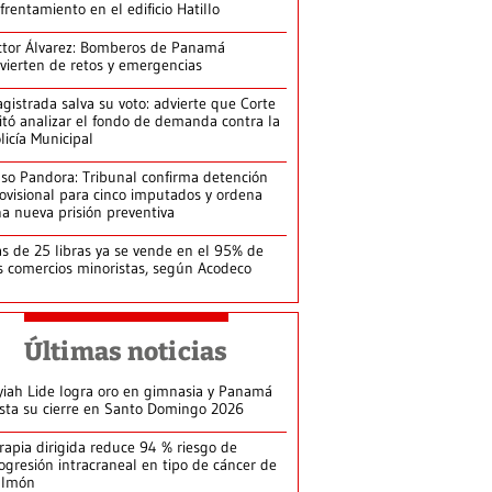
frentamiento en el edificio Hatillo
ctor Álvarez: Bomberos de Panamá
vierten de retos y emergencias
gistrada salva su voto: advierte que Corte
itó analizar el fondo de demanda contra la
licía Municipal
so Pandora: Tribunal confirma detención
ovisional para cinco imputados y ordena
a nueva prisión preventiva
s de 25 libras ya se vende en el 95% de
s comercios minoristas, según Acodeco
Últimas noticias
yiah Lide logra oro en gimnasia y Panamá
ista su cierre en Santo Domingo 2026
rapia dirigida reduce 94 % riesgo de
ogresión intracraneal en tipo de cáncer de
ulmón