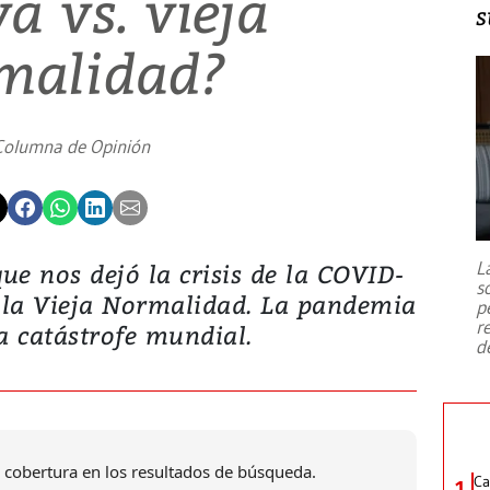
a vs. vieja
s
malidad?
Columna de Opinión
L
 nos dejó la crisis de la COVID-
s
 la Vieja Normalidad. La pandemia
p
r
 catástrofe mundial.
d
 cobertura en los resultados de búsqueda.
Ca
1