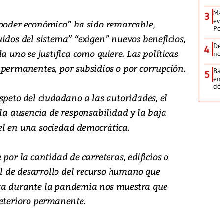
Ma
3
ev
“poder económico” ha sido remarcable,
Po
idos del sistema” “exigen” nuevos beneficios,
De
4
a uno se justifica como quiere. Las políticas
no
 permanentes, por subsidios o por corrupción.
Ba
5
em
dó
speto del ciudadano a las autoridades, el
 la ausencia de responsabilidad y la baja
el en una sociedad democrática.
por la cantidad de carreteras, edificios o
vel de desarrollo del recurso humano que
ta durante la pandemia nos muestra que
deterioro permanente.