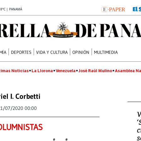
.8°C | PANAMÁ
MÍA
DEPORTES
VIDA Y CULTURA
OPINIÓN
MULTIMEDIA
timas Noticias
La Llorona
Venezuela
José Raúl Mulino
Asamblea Na
iel I. Corbetti
11/07/2020 00:00
V
‘
OLUMNISTAS
c
s