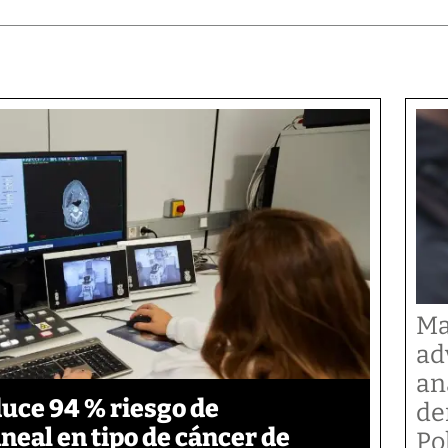
Ma
ad
an
duce 94 % riesgo de
de
neal en tipo de cáncer de
Po