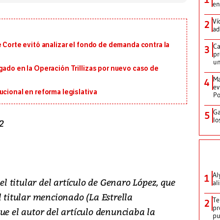
en
Ví
2
ad
e Corte evitó analizar el fondo de demanda contra la
Ca
3
pr
un
gado en la Operación Trillizas por nuevo caso de
Ma
4
ev
ucional en reforma legislativa
Po
Ga
5
lo
2
Al
1
 el titular del artículo de Genaro López, que
al
l titular mencionado (La Estrella
Te
2
pr
ue el autor del artículo denunciaba la
p