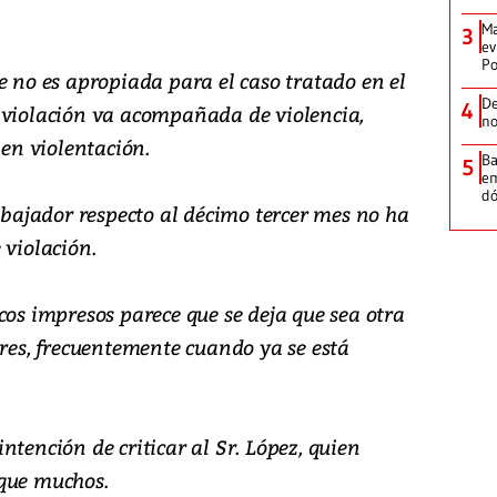
Ma
3
ev
Po
e no es apropiada para el caso tratado en el
De
4
 violación va acompañada de violencia,
no
 en violentación.
Ba
5
em
dó
rabajador respecto al décimo tercer mes no ha
 violación.
cos impresos parece que se deja que sea otra
ares, frecuentemente cuando ya se está
ntención de criticar al Sr. López, quien
 que muchos.