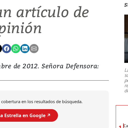
s
n artículo de
pinión
bre de 2012. Señora Defensora:
L
s
p
r
d
 cobertura en los resultados de búsqueda.
a Estrella en Google ↗️
Ca
1