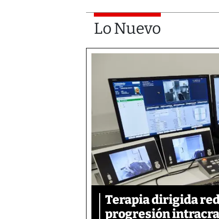
Lo Nuevo
Terapia dirigida re
progresión intracra