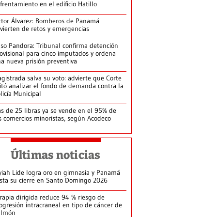
frentamiento en el edificio Hatillo
ctor Álvarez: Bomberos de Panamá
vierten de retos y emergencias
so Pandora: Tribunal confirma detención
ovisional para cinco imputados y ordena
a nueva prisión preventiva
gistrada salva su voto: advierte que Corte
itó analizar el fondo de demanda contra la
licía Municipal
s de 25 libras ya se vende en el 95% de
s comercios minoristas, según Acodeco
Últimas noticias
yiah Lide logra oro en gimnasia y Panamá
ista su cierre en Santo Domingo 2026
rapia dirigida reduce 94 % riesgo de
ogresión intracraneal en tipo de cáncer de
ulmón