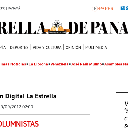
.3°C | PANAMÁ
MÍA
DEPORTES
VIDA Y CULTURA
OPINIÓN
MULTIMEDIA
timas Noticias
La Llorona
Venezuela
José Raúl Mulino
Asamblea Na
n Digital La Estrella
V
09/09/2012 02:00
‘
c
OLUMNISTAS
s