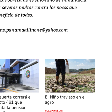
r severas multas contra los pocos que
neficio de todos.
urismo.panamaallinone@yahoo.com
suerte correrá el
El Niño travieso en el
cto 491 que
agro
ta la pensión
COLUMNISTAS