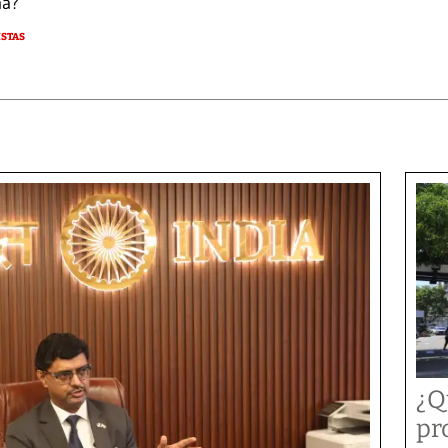
ma?
STAS
¿Q
pr