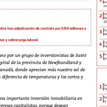
pr
zo
EN
2
Re
2
ica tras adjudicación de contrato por $350 millones a
Su
3
di
zas y sobrecarga laboral
Co
4
Pa
uno por un grupo de inversionistas de Saint
Pr
5
pr
capital de la provincia de Newfoundland y
 Canadá, donde aprecian más nuestro sol de
diferencia de temperaturas y los cortos y
Su
1
P
una importante inversión inmobiliaria en
Se
2
la
ereses capitalistas, porque desean