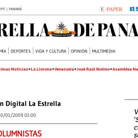
.9°C | PANAMÁ
MÍA
DEPORTES
VIDA Y CULTURA
OPINIÓN
MULTIMEDIA
timas Noticias
La Llorona
Venezuela
José Raúl Mulino
Asamblea Na
n Digital La Estrella
V
30/01/2009 01:00
‘
c
OLUMNISTAS
s