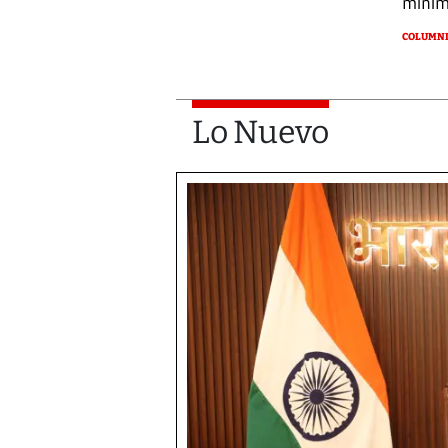
míni
COLUMNI
Lo Nuevo