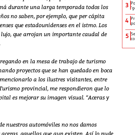
Po
3
á durante una larga temporada todos los
‘g
os no saben, por ejemplo, que per cápita
Pr
4
po
nses que estadounidenses en el istmo. Los
lujo, que arrojan un importante caudal de
Se
5
co
.
egando en la mesa de trabajo de turismo
tinando proyectos que se han quedado en boca
mencionarlo a los ilustres visitantes, entre
 Turismo provincial, me respondieron que lo
ital es mejorar su imagen visual. “Aceras y
sde nuestros automóviles no nos damos
 aceras, aquellas que aun existen. Así lo pude