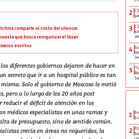
CS
2
pa
CS
3
víctima comparte el costo del silencio
ju
de
opuesta que busca reorganizar el Idaan
imeros escritos
Gu
4
lo
re
 los diferentes gobiernos dejaron de hacer en
‘T
5
Ri
un secreto que ir a un hospital público es tan
Sa
misma. Solo el gobierno de Moscoso le metió
 pero a lo largo de los 20 años post
 reducir el déficit de atención en los
an médicos especialistas en unas ramas y
Pr
1
Es
falta de presupuesto, sino de sentido común.
Pl
alistas crecía en áreas no requeridas, la
2
bu
Un