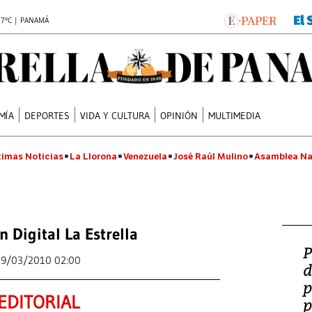
.7°C | PANAMÁ
MÍA
DEPORTES
VIDA Y CULTURA
OPINIÓN
MULTIMEDIA
timas Noticias
La Llorona
Venezuela
José Raúl Mulino
Asamblea Na
n Digital La Estrella
P
29/03/2010 02:00
d
p
EDITORIAL
p