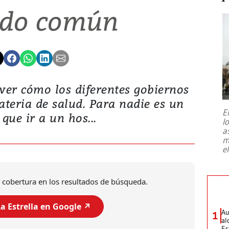
ido común
 ver cómo los diferentes gobiernos
teria de salud. Para nadie es un
E
 que ir a un hos...
l
a
m
e
 cobertura en los resultados de búsqueda.
a Estrella en Google ↗️
Au
1
al
Es