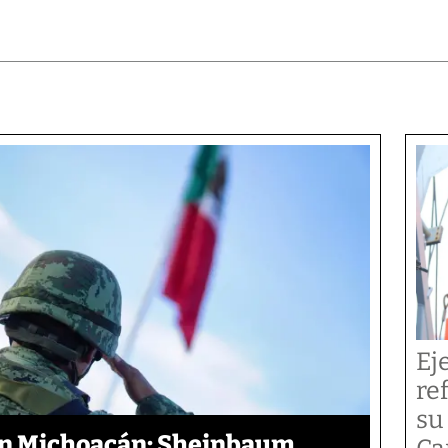
Ej
re
su
en Michoacán: Sheinbaum