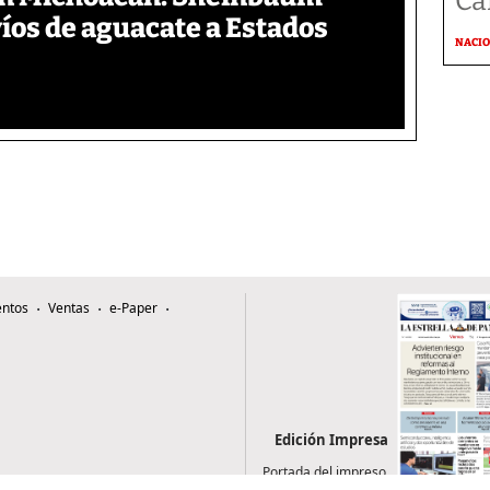
Ca
íos de aguacate a Estados
NACI
ntos
Ventas
e-Paper
Edición Impresa
Portada del impreso
del 7 de agosto de