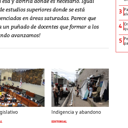
 esa y abrirla donde es necesario. Igual
e estudios superiores donde se está
Pa
3
el
enciados en áreas saturadas. Parece que
Or
4
a un puñado de docentes que formar a los
qu
cuándo avanzamos!
Pe
5
pa
gislativo
Indigencia y abandono
AL
EDITORIAL