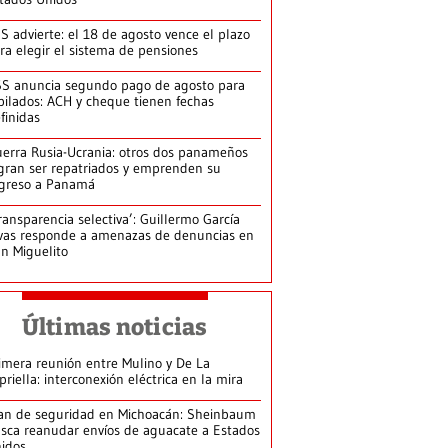
S advierte: el 18 de agosto vence el plazo
ra elegir el sistema de pensiones
S anuncia segundo pago de agosto para
bilados: ACH y cheque tienen fechas
finidas
erra Rusia-Ucrania: otros dos panameños
gran ser repatriados y emprenden su
greso a Panamá
ransparencia selectiva’: Guillermo García
vas responde a amenazas de denuncias en
n Miguelito
Últimas noticias
imera reunión entre Mulino y De La
priella: interconexión eléctrica en la mira
an de seguridad en Michoacán: Sheinbaum
sca reanudar envíos de aguacate a Estados
idos