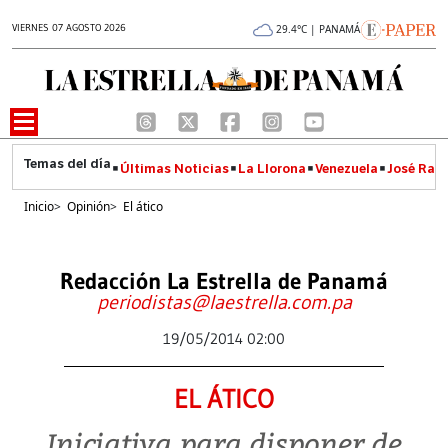
VIERNES 07 AGOSTO 2026
29.4°C | PANAMÁ
Últimas Noticias
La Llorona
Venezuela
José Raúl
Inicio
>
Opinión
>
El ático
Redacción La Estrella de Panamá
periodistas@laestrella.com.pa
19/05/2014 02:00
EL ÁTICO
Iniciativa para disponer de