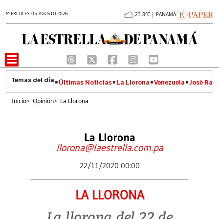
MIÉRCOLES 05 AGOSTO 2026
23.8°C | PANAMÁ
Últimas Noticias
La Llorona
Venezuela
José Raúl
Inicio
>
Opinión
>
La Llorona
La Llorona
llorona@laestrella.com.pa
22/11/2020 00:00
LA LLORONA
La llorona del 22 de