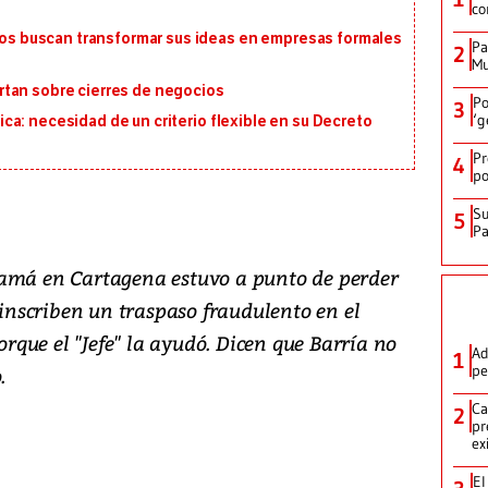
co
 buscan transformar sus ideas en empresas formales
Pa
2
Mu
tan sobre cierres de negocios
Po
3
‘g
a: necesidad de un criterio flexible en su Decreto
Pr
4
po
Su
5
P
namá en Cartagena estuvo a punto de perder
e inscriben un traspaso fraudulento en el
porque el "Jefe" la ayudó. Dicen que Barría no
Ad
1
pe
.
Ca
2
pr
ex
El