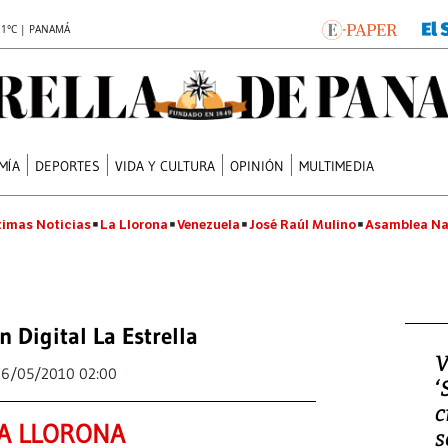
.1°C | PANAMÁ
MÍA
DEPORTES
VIDA Y CULTURA
OPINIÓN
MULTIMEDIA
timas Noticias
La Llorona
Venezuela
José Raúl Mulino
Asamblea Na
n Digital La Estrella
V
6/05/2010 02:00
‘
c
A LLORONA
s