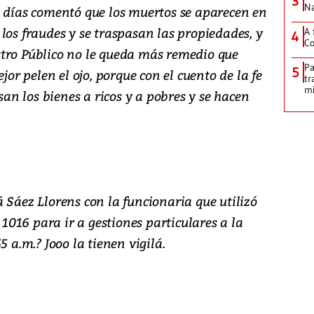
3
Na
s días comentó que los muertos se aparecen en
los fraudes y se traspasan las propiedades, y
A 
4
Co
gistro Público no le queda más remedio que
Pa
5
jor pelen el ojo, porque con el cuento de la fe
tr
mi
asan los bienes a ricos y a pobres y se hacen
 Sáez Llorens con la funcionaria que utilizó
S 1016 para ir a gestiones particulares a la
5 a.m.? Jooo la tienen vigilá.