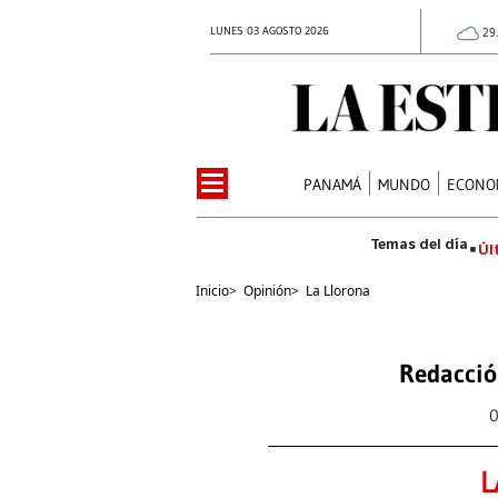
LUNES 03 AGOSTO 2026
29
PANAMÁ
MUNDO
ECONO
Úl
Inicio
>
Opinión
>
La Llorona
Redacció
0
L