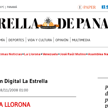
.6°C | PANAMÁ
MÍA
DEPORTES
VIDA Y CULTURA
OPINIÓN
MULTIMEDIA
timas Noticias
La Llorona
Venezuela
José Raúl Mulino
Asamblea Na
n Digital La Estrella
P
18/11/2008 01:00
d
p
A LLORONA
p