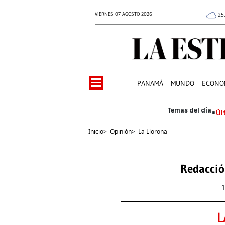
VIERNES 07 AGOSTO 2026
25
PANAMÁ
MUNDO
ECONO
Úl
Inicio
>
Opinión
>
La Llorona
Redacció
L