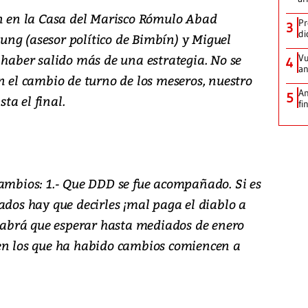
an en la Casa del Marisco Rómulo Abad
Pr
3
di
Young (asesor político de Bimbín) y Miguel
 haber salido más de una estrategia. No se
Vu
4
an
n el cambio de turno de los meseros, nuestro
An
5
ta el final.
fi
cambios: 1.- Que DDD se fue acompañado. Si es
ados hay que decirles ¡mal paga el diablo a
 habrá que esperar hasta mediados de enero
en los que ha habido cambios comiencen a