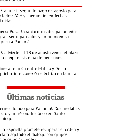
S anuncia segundo pago de agosto para
bilados: ACH y cheque tienen fechas
finidas
erra Rusia-Ucrania: otros dos panameños
gran ser repatriados y emprenden su
greso a Panamá
S advierte: el 18 de agosto vence el plazo
ra elegir el sistema de pensiones
imera reunión entre Mulino y De La
priella: interconexión eléctrica en la mira
Últimas noticias
iernes dorado para Panamá!: Dos medallas
 oro y un récord histórico en Santo
omingo
 la Espriella promete recuperar el orden y
clara agotado el diálogo con grupos
mados en Colombia