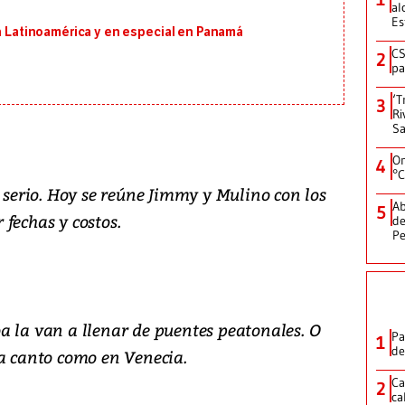
al
Es
en Latinoamérica y en especial en Panamá
CS
2
pa
‘T
3
Ri
Sa
On
4
°C
n serio. Hoy se reúne Jimmy y Mulino con los
Ab
5
fechas y costos.
de
Pe
a la van a llenar de puentes peatonales. O
Pa
1
de
 a canto como en Venecia.
Ca
2
ca