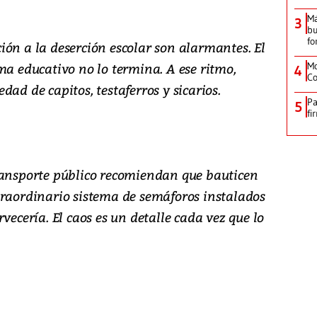
M
3
bu
fo
ión a la deserción escolar son alarmantes. El
ma educativo no lo termina. A ese ritmo,
Mo
4
Co
ad de capitos, testaferros y sicarios.
Pa
5
fi
ransporte público recomiendan que bauticen
traordinario sistema de semáforos instalados
vecería. El caos es un detalle cada vez que lo