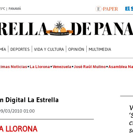
.5°C | PANAMÁ
MÍA
DEPORTES
VIDA Y CULTURA
OPINIÓN
MULTIMEDIA
timas Noticias
La Llorona
Venezuela
José Raúl Mulino
Asamblea Na
n Digital La Estrella
V
09/03/2010 01:00
‘
c
A LLORONA
s