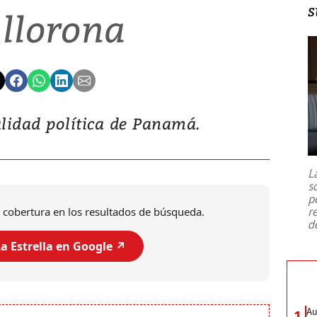
s
 llorona
lidad política de Panamá.
L
s
p
r
 cobertura en los resultados de búsqueda.
d
a Estrella en Google ↗️
Au
1