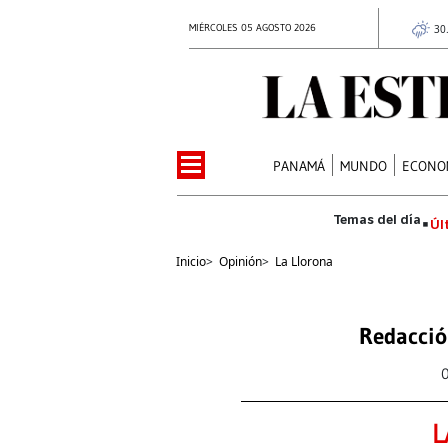
MIÉRCOLES 05 AGOSTO 2026
30
PANAMÁ
MUNDO
ECONO
Úl
Inicio
>
Opinión
>
La Llorona
Redacció
L