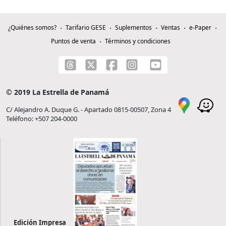
¿Quiénes somos?
Tarifario GESE
Suplementos
Ventas
e-Paper
Puntos de venta
Términos y condiciones
© 2019 La Estrella de Panamá
C/ Alejandro A. Duque G. - Apartado 0815-00507, Zona 4
Teléfono: +507 204-0000
Edición Impresa