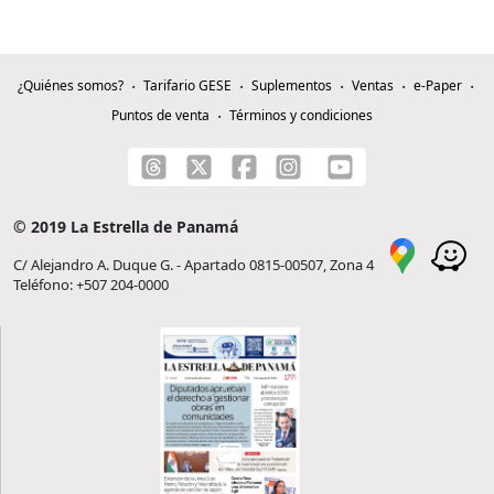
¿Quiénes somos?
Tarifario GESE
Suplementos
Ventas
e-Paper
Puntos de venta
Términos y condiciones
© 2019 La Estrella de Panamá
C/ Alejandro A. Duque G. - Apartado 0815-00507, Zona 4
Teléfono: +507 204-0000