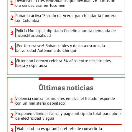
Devuelven a tres venezolanos que llevaban 76 barras de
1
oro sin declarar en Tocumen
Panamá activa ‘Escudo de Acero’ para blindar la frontera
2
con Colombia
Policía Municipal: diputado Cedeño anuncia demanda de
3
inconstitucionalidad
¡Por tercera vez! Roban cables y dejan a oscuras la
4
Universidad Autónoma de Chiriquí
Victoriano Lorenzo celebra 54 años entre necesidades,
5
fiesta y esperanza
Últimas noticias
Violencia contra las mujeres en alza: el Estado responde
1
con un ministerio debilitado
Proponen eliminar fianza y pago anticipado total para obras
2
de electricidad y agua
‘Viabilidad no es garantía’: el reto de convertir la
3