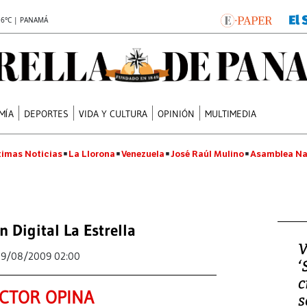
.6°C | PANAMÁ
MÍA
DEPORTES
VIDA Y CULTURA
OPINIÓN
MULTIMEDIA
timas Noticias
La Llorona
Venezuela
José Raúl Mulino
Asamblea Na
n Digital La Estrella
V
29/08/2009 02:00
‘
c
CTOR OPINA
s