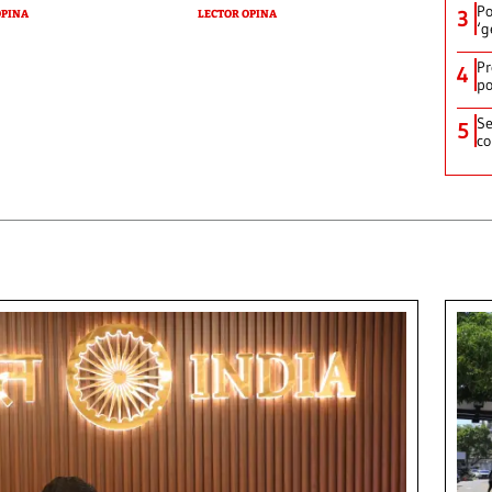
Po
3
OPINA
LECTOR OPINA
‘g
Pr
4
po
Se
5
co