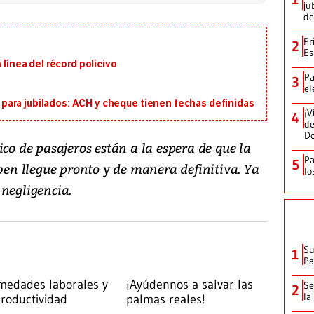
ju
de
Pr
2
Es
 línea del récord policivo
Pa
3
el
ara jubilados: ACH y cheque tienen fechas definidas
¡V
4
de
D
ico de pasajeros están a la espera de que la
Pa
5
iben llegue pronto y de manera definitiva. Ya
lo
 negligencia.
Su
1
P
medades laborales y
¡Ayúdennos a salvar las
Se
2
la
productividad
palmas reales!