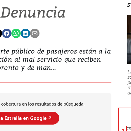
s
 Denuncia
te público de pasajeros están a la
ción al mal servicio que reciben
pronto y de man...
L
s
p
r
d
 cobertura en los resultados de búsqueda.
a Estrella en Google ↗️
CS
1