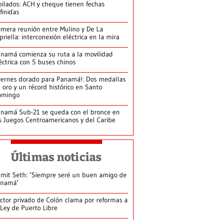
bilados: ACH y cheque tienen fechas
finidas
imera reunión entre Mulino y De La
priella: interconexión eléctrica en la mira
namá comienza su ruta a la movilidad
éctrica con 5 buses chinos
iernes dorado para Panamá!: Dos medallas
 oro y un récord histórico en Santo
omingo
namá Sub-21 se queda con el bronce en
s Juegos Centroamericanos y del Caribe
Últimas noticias
mit Seth: ‘Siempre seré un buen amigo de
anamá’
ctor privado de Colón clama por reformas a
 Ley de Puerto Libre