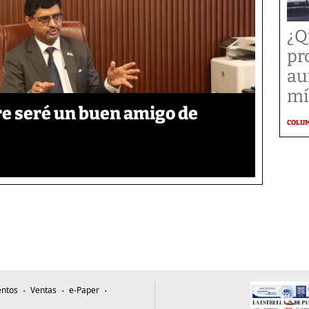
¿Q
pr
au
mí
re seré un buen amigo de
COLU
ntos
Ventas
e-Paper