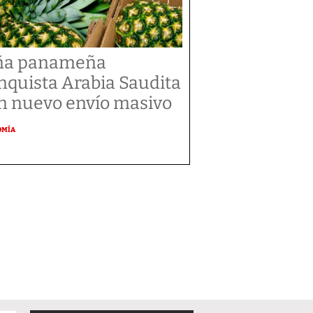
ña panameña
nquista Arabia Saudita
n nuevo envío masivo
OMÍA