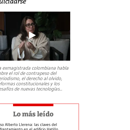
uicidarse’
a exmagistrada colombiana habla
obre el rol de contrapeso del
eriodismo, el derecho al olvido,
eformas constitucionales y los
esafíos de nuevas tecnologías
...
Lo más leído
so Alberto Llerena: las claves del
frentamiento en el edificio Hatillo