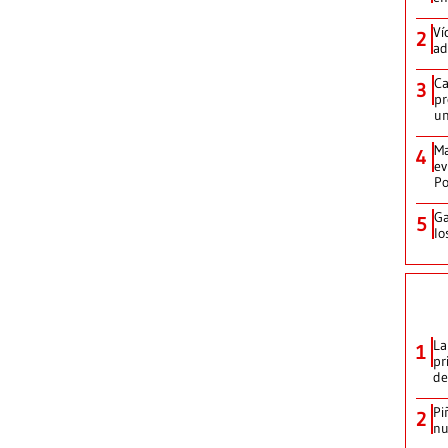
Ví
2
ad
Ca
3
pr
un
Ma
4
ev
Po
Ga
5
lo
La
1
pr
de
Pi
2
nu