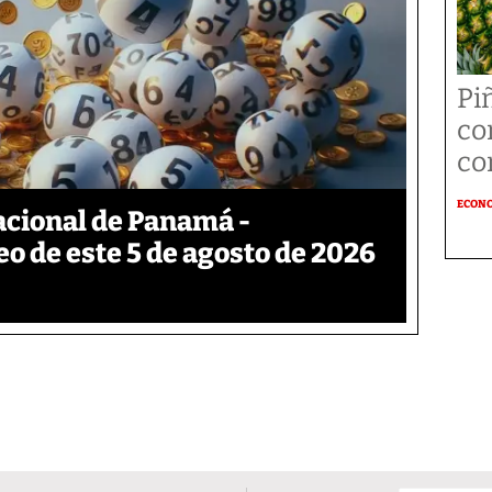
Pi
co
co
ECON
acional de Panamá -
eo de este 5 de agosto de 2026