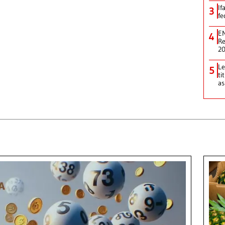
If
3
fe
EN
4
Re
2
Le
5
ti
as