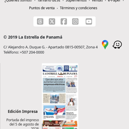
¿Quiénes somos?
Tarifario GESE
Suplementos
Ventas
e-Paper
Puntos de venta
Términos y condiciones
© 2019 La Estrella de Panamá
C/ Alejandro A. Duque G. - Apartado 0815-00507, Zona 4
Teléfono: +507 204-0000
Edición Impresa
Portada del impreso
del 5 de agosto de
2026