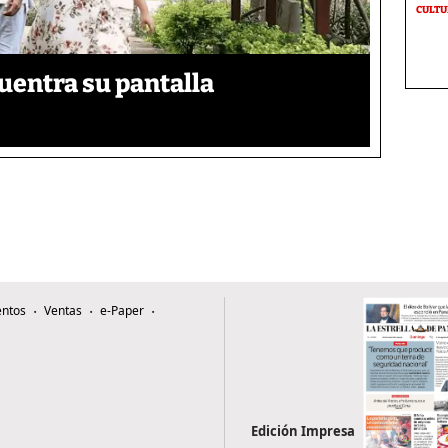
CULT
uentra su pantalla​
ntos
Ventas
e-Paper
Edición Impresa