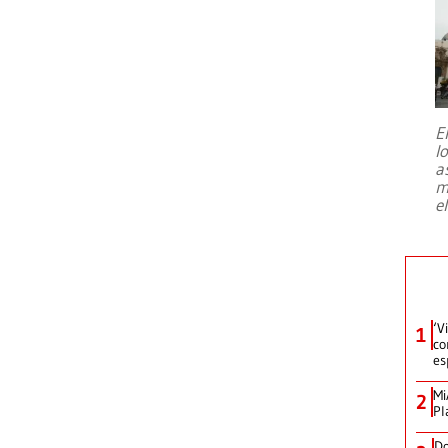
E
l
a
m
e
‘V
1
co
es
Mi
2
Pl
Do