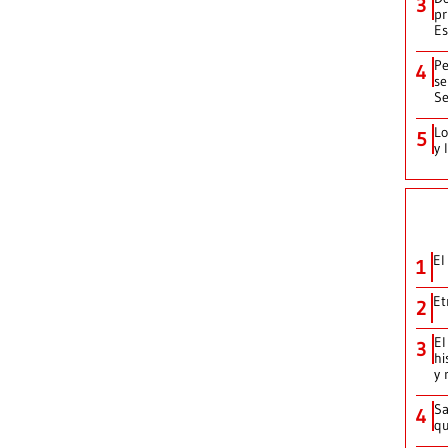
3
pr
Es
Pe
4
se
Se
Lo
5
y 
El
1
Et
2
El
3
hi
y 
Sa
4
qu