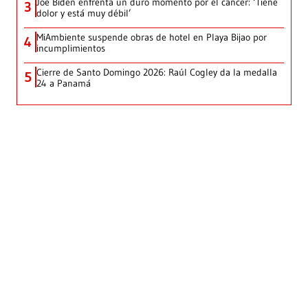
Joe Biden enfrenta un duro momento por el cáncer: ‘Tiene
3
dolor y está muy débil’
MiAmbiente suspende obras de hotel en Playa Bijao por
4
incumplimientos
Cierre de Santo Domingo 2026: Raúl Cogley da la medalla
5
24 a Panamá