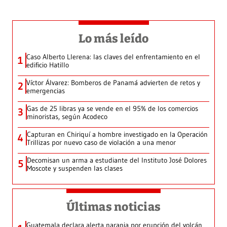
Lo más leído
Caso Alberto Llerena: las claves del enfrentamiento en el
1
edificio Hatillo
Víctor Álvarez: Bomberos de Panamá advierten de retos y
2
emergencias
Gas de 25 libras ya se vende en el 95% de los comercios
3
minoristas, según Acodeco
Capturan en Chiriquí a hombre investigado en la Operación
4
Trillizas por nuevo caso de violación a una menor
Decomisan un arma a estudiante del Instituto José Dolores
5
Moscote y suspenden las clases
Últimas noticias
Guatemala declara alerta naranja por erupción del volcán