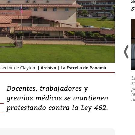
s
s
Un fuerte terremoto de magnitud
7,1 se registró este martes 28 de
 sector de Clayton.
Archivo | La Estrella de Panamá
julio en la prefectura de Kumamoto,
L
al sur de Japón, provocando una
s
emergencia de gran
...
Docentes, trabajadores y
p
r
gremios médicos se mantienen
d
protestando contra la Ley 462.