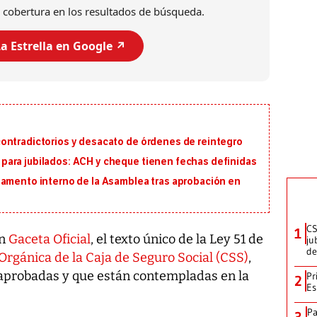
 cobertura en los resultados de búsqueda.
a Estrella en Google ↗️
ontradictorios y desacato de órdenes de reintegro
ara jubilados: ACH y cheque tienen fechas definidas
lamento interno de la Asamblea tras aprobación en
CS
1
en
Gaceta Oficial
, el texto único de la Ley 51 de
ju
de
Orgánica de la Caja de Seguro Social (CSS)
,
 aprobadas y que están contempladas en la
Pr
2
Es
Pa
3