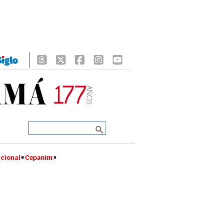
cional
Cepanim