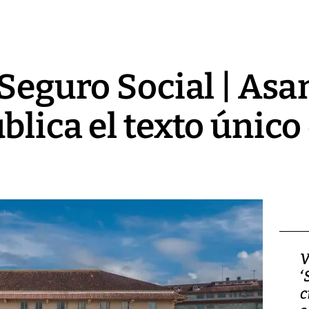
 Seguro Social | As
lica el texto único 
Video, Japón: Terremoto
V
deja heridos y graves
‘
daños en Kumamoto
c