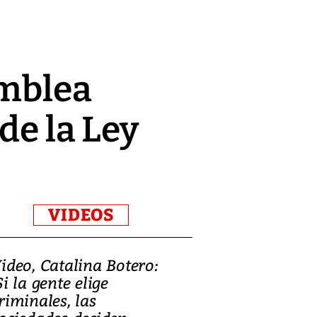
amblea
de la Ley
VIDEOS
ideo, Catalina Botero:
Video: Lula la
Si la gente elige
candidatura 
riminales, las
promesas de i