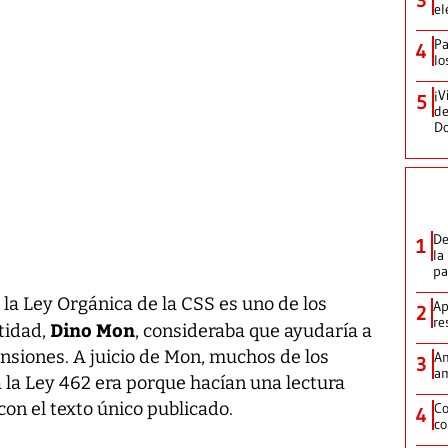
el
Pa
4
lo
¡V
5
de
D
De
1
la
p
 la Ley Orgánica de la CSS es uno de los
Ap
2
re
Dino Mon
ntidad,
, consideraba que ayudaría a
nsiones. A juicio de Mon, muchos de los
Am
3
am
 la Ley 462 era porque hacían una lectura
con el texto único publicado.
Co
4
co