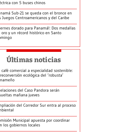
éctrica con 5 buses chinos
namá Sub-21 se queda con el bronce en
s Juegos Centroamericanos y del Caribe
iernes dorado para Panamá!: Dos medallas
 oro y un récord histórico en Santo
omingo
Últimas noticias
 café comercial a especialidad sostenible:
 reconversión ecológica del ‘robusta’
anameño
elaciones del Caso Pandora serán
sueltas mañana jueves
pliación del Corredor Sur entra al proceso
biental
misión Municipal apuesta por coordinar
n los gobiernos locales