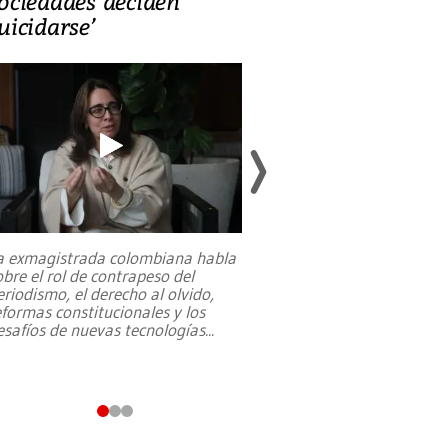
ociedades deciden
en defensa, ed
uicidarse’
tierras raras
a exmagistrada colombiana habla
Entre recuerdos y es
obre el rol de contrapeso del
referencias hacia sus
eriodismo, el derecho al olvido,
presidente de Brasil,
eformas constitucionales y los
da Silva, oficializó 
esafíos de nuevas tecnologías
...
candidatura
...