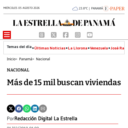
MIÉRCOLES 05 AGOSTO 2026
23.8°C | PANAMÁ
Últimas Noticias
La Llorona
Venezuela
José Raúl
Inicio
>
Panamá
>
Nacional
NACIONAL
Más de 15 mil buscan viviendas
Por
Redacción Digital La Estrella