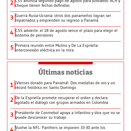
CSS anuncia segundo pago de agosto para jubilados: ACH y
2
cheque tienen fechas definidas
Guerra Rusia-Ucrania: otros dos panameños logran ser
3
repatriados y emprenden su regreso a Panamá
CSS advierte: el 18 de agosto vence el plazo para elegir el
4
sistema de pensiones
Primera reunión entre Mulino y De La Espriella:
5
interconexión eléctrica en la mira
Últimas noticias
¡Viernes dorado para Panamá!: Dos medallas de oro y un
1
récord histórico en Santo Domingo
De la Espriella promete recuperar el orden y declara
2
agotado el diálogo con grupos armados en Colombia
Presidente de Conmebol apoya a Infantino y dice que no se
3
puede desconocer su trabajo
Vuelve la NFL: Panthers se imponen 33-30 ante los
4