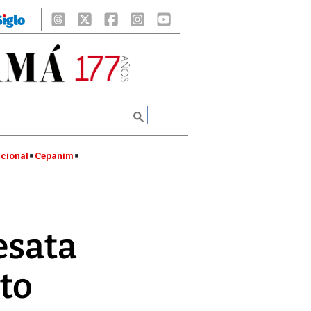
cional
Cepanim
esata
to