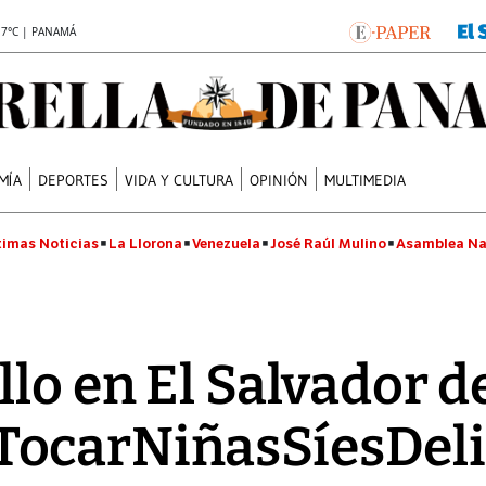
.7°C | PANAMÁ
MÍA
DEPORTES
VIDA Y CULTURA
OPINIÓN
MULTIMEDIA
timas Noticias
La Llorona
Venezuela
José Raúl Mulino
Asamblea Na
llo en El Salvador d
ocarNiñasSíesDeli