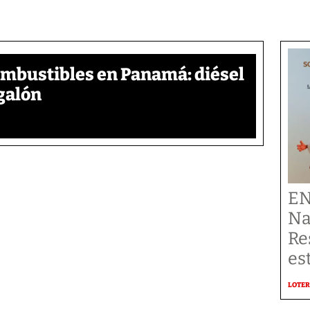
ombustibles en Panamá: diésel
galón
EN
Na
Re
es
LOTER