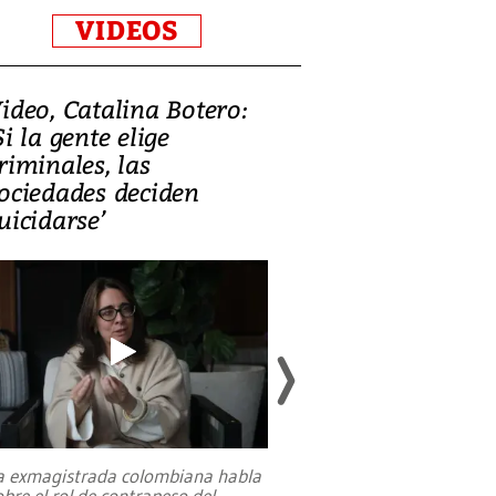
VIDEOS
ideo, Catalina Botero:
Video: Lula la
Si la gente elige
candidatura 
riminales, las
promesas de i
ociedades deciden
en defensa, ed
uicidarse’
tierras raras
a exmagistrada colombiana habla
Entre recuerdos y es
obre el rol de contrapeso del
referencias hacia sus