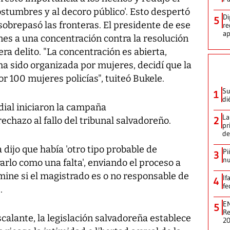
costumbres y al decoro público'. Esto despertó
Di
5
 sobrepasó las fronteras. El presidente de ese
re
ap
unes a una concentración contra la resolución
era delito. "La concentración es abierta,
 ha sido organizada por mujeres, decidí que la
r 100 mujeres policías", tuiteó Bukele.
Su
1
di
dial iniciaron la campaña
La
2
echazo al fallo del tribunal salvadoreño.
pr
de
 dijo que había 'otro tipo probable de
Pi
3
nu
arlo como una falta', enviando el proceso a
mine si el magistrado es o no responsable de
If
4
fe
.
EN
5
Re
alante, la legislación salvadoreña establece
2