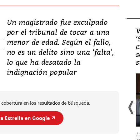
Un magistrado fue exculpado
Video, Japón: Terremoto
V
por el tribunal de tocar a una
deja heridos y graves
‘
menor de edad. Según el fallo,
daños en Kumamoto
c
no es un delito sino una 'falta',
s
lo que ha desatado la
s
indignación popular
 cobertura en los resultados de búsqueda.
a Estrella en Google ↗️
Un fuerte terremoto de magnitud
7,1 se registró este martes 28 de
julio en la prefectura de Kumamoto,
L
al sur de Japón, provocando una
s