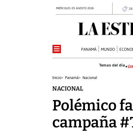
MIÉRCOLES 05 AGOSTO 2026
24
PANAMÁ
MUNDO
ECONO
Úl
Inicio
>
Panamá
>
Nacional
NACIONAL
Polémico fa
campaña #T