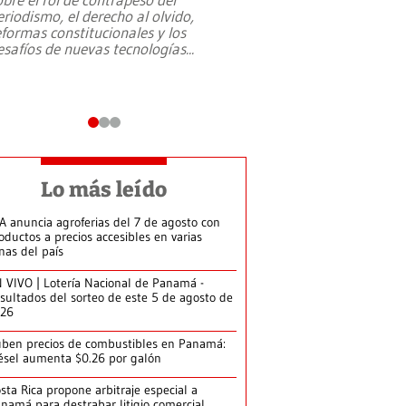
eriodismo, el derecho al olvido,
presidente de Brasil,
eformas constitucionales y los
da Silva, oficializó 
esafíos de nuevas tecnologías
...
candidatura
...
Lo más leído
A anuncia agroferias del 7 de agosto con
oductos a precios accesibles en varias
nas del país
 VIVO | Lotería Nacional de Panamá -
sultados del sorteo de este 5 de agosto de
026
ben precios de combustibles en Panamá:
ésel aumenta $0.26 por galón
sta Rica propone arbitraje especial a
namá para destrabar litigio comercial