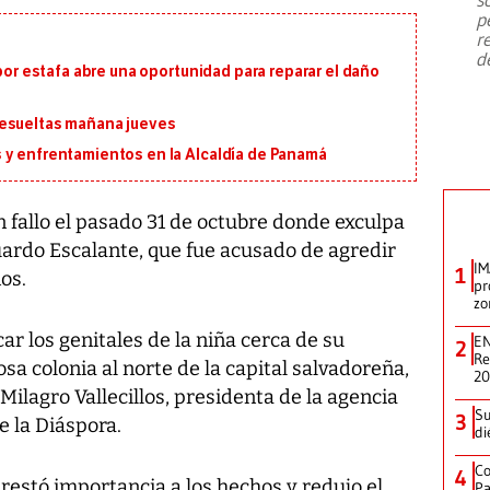
emergencia de gran
...
p
r
d
 por estafa abre una oportunidad para reparar el daño
resueltas mañana jueves
 y enfrentamientos en la Alcaldía de Panamá
n fallo el pasado 31 de octubre donde exculpa
uardo Escalante, que fue acusado de agredir
IM
1
os.
pr
zo
ar los genitales de la niña cerca de su
EN
2
Re
sa colonia al norte de la capital salvadoreña,
2
Milagro Vallecillos, presidenta de la agencia
Su
3
e la Diáspora.
di
Co
4
l restó importancia a los hechos y redujo el
Pa