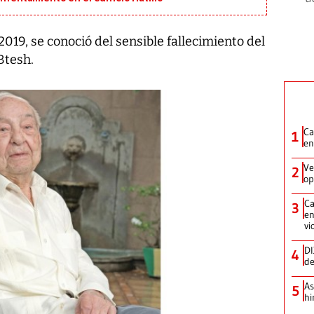
019, se conoció del sensible fallecimiento del
Btesh.
Ca
1
en
Ve
2
op
Ca
3
en
vi
DI
4
de
As
5
hi