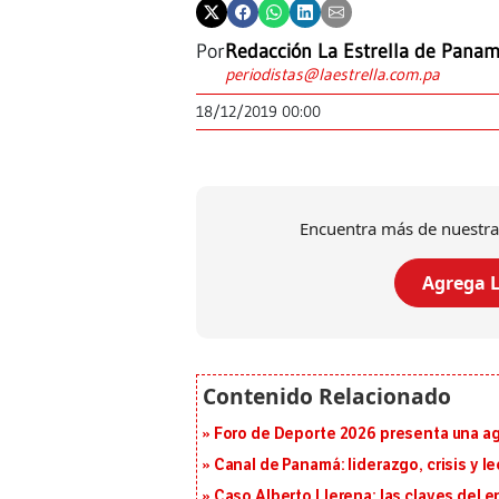
Por
Redacción La Estrella de Pana
periodistas@laestrella.com.pa
18/12/2019 00:00
Encuentra más de nuestra
Agrega L
Foro de Deporte 2026 presenta una a
Canal de Panamá: liderazgo, crisis y l
Caso Alberto Llerena: las claves del e