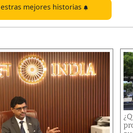
estras mejores historias
¿Q
pr