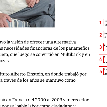
Su
1
P
Se
2
la
vo la visión de ofrecer una alternativa
Po
3
las necesidades financieras de los panameños,
‘g
era, que luego se convirtió en Multibank y en
Pr
4
nzas.
po
Se
5
co
tuto Alberto Einstein, en donde trabajó por
y a través de los años se mantuvo como
á en Francia del 2000 al 2003 y merecedor
 por su loable labor como ciudadano y