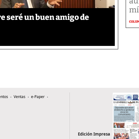
au
mí
re seré un buen amigo de
COLU
ntos
Ventas
e-Paper
Edición Impresa