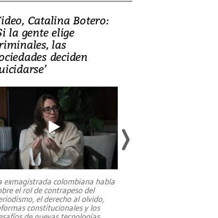
ideo, Catalina Botero:
Video: Lula la
Si la gente elige
candidatura 
riminales, las
promesas de i
ociedades deciden
en defensa, ed
uicidarse’
tierras raras
a exmagistrada colombiana habla
Entre recuerdos y es
obre el rol de contrapeso del
referencias hacia sus
eriodismo, el derecho al olvido,
presidente de Brasil,
eformas constitucionales y los
da Silva, oficializó 
esafíos de nuevas tecnologías
...
candidatura
...