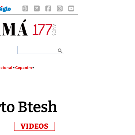
cional
Cepanim
rto Btesh
VIDEOS