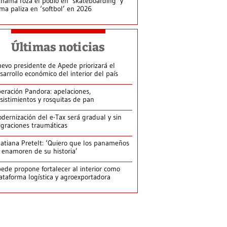
namá roza el podio en ‘skateboarding’ y
rma paliza en ‘softbol’ en 2026
Últimas noticias
evo presidente de Apede priorizará el
sarrollo económico del interior del país
eración Pandora: apelaciones,
sistimientos y rosquitas de pan
dernización del e-Tax será gradual y sin
graciones traumáticas
atiana Pretelt: ‘Quiero que los panameños
 enamoren de su historia’
ede propone fortalecer al interior como
ataforma logística y agroexportadora