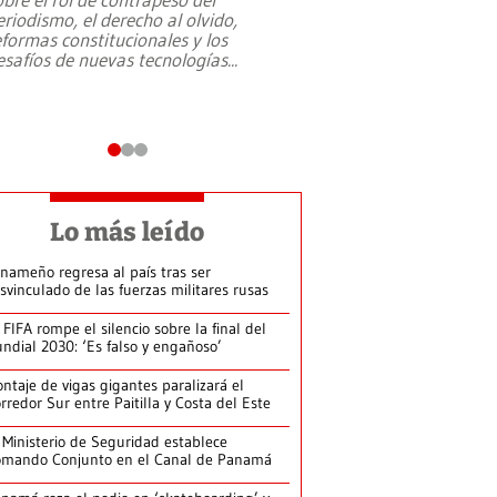
eriodismo, el derecho al olvido,
presidente de Brasil,
eformas constitucionales y los
da Silva, oficializó 
esafíos de nuevas tecnologías
...
candidatura
...
Lo más leído
nameño regresa al país tras ser
svinculado de las fuerzas militares rusas
 FIFA rompe el silencio sobre la final del
ndial 2030: ‘Es falso y engañoso’
ntaje de vigas gigantes paralizará el
rredor Sur entre Paitilla y Costa del Este
 Ministerio de Seguridad establece
mando Conjunto en el Canal de Panamá