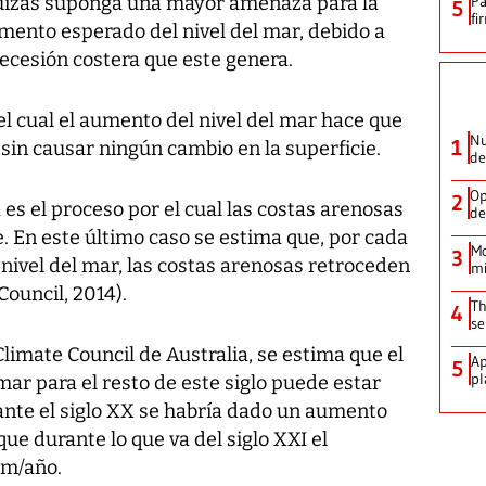
quizás suponga una mayor amenaza para la
Pa
5
fi
mento esperado del nivel del mar, debido a
ecesión costera que este genera.
el cual el aumento del nivel del mar hace que
Nu
1
, sin causar ningún cambio en la superficie.
de
Op
2
a es el proceso por el cual las costas arenosas
de
. En este último caso se estima que, por cada
Mo
3
ivel del mar, las costas arenosas retroceden
mi
Council, 2014).
Th
4
se
limate Council de Australia, se estima que el
Ap
5
pl
ar para el resto de este siglo puede estar
rante el siglo XX se habría dado un aumento
ue durante lo que va del siglo XXI el
mm/año.