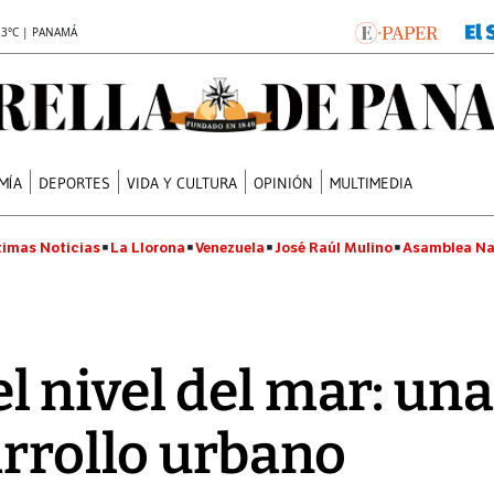
.3°C | PANAMÁ
MÍA
DEPORTES
VIDA Y CULTURA
OPINIÓN
MULTIMEDIA
timas Noticias
La Llorona
Venezuela
José Raúl Mulino
Asamblea Na
l nivel del mar: un
arrollo urbano