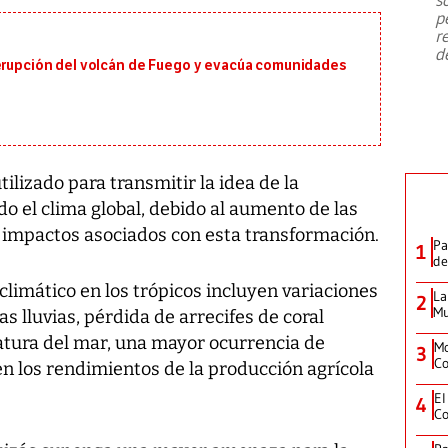
emergencia de gran
...
p
r
d
 erupción del volcán de Fuego y evacúa comunidades
ilizado para transmitir la idea de la
o el clima global, debido al aumento de las
 impactos asociados con esta transformación.
Pa
1
de
limático en los trópicos incluyen variaciones
La
2
Mu
as lluvias, pérdida de arrecifes de coral
atura del mar, una mayor ocurrencia de
Mo
3
Co
en los rendimientos de la producción agrícola
El
4
Co