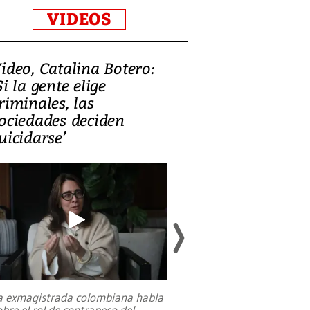
VIDEOS
ideo, Catalina Botero:
Video: Lula la
Si la gente elige
candidatura 
riminales, las
promesas de i
ociedades deciden
en defensa, ed
uicidarse’
tierras raras
a exmagistrada colombiana habla
Entre recuerdos y es
obre el rol de contrapeso del
referencias hacia sus