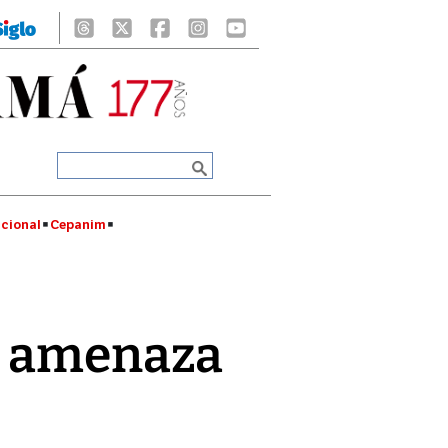
cional
Cepanim
a amenaza