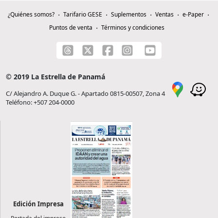
¿Quiénes somos?
Tarifario GESE
Suplementos
Ventas
e-Paper
Puntos de venta
Términos y condiciones
© 2019 La Estrella de Panamá
C/ Alejandro A. Duque G. - Apartado 0815-00507, Zona 4
Teléfono: +507 204-0000
Edición Impresa