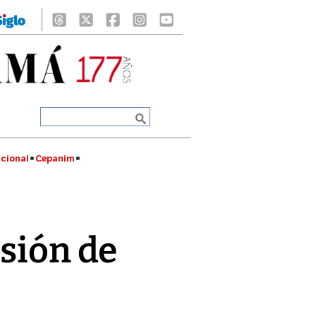
cional
Cepanim
sión de