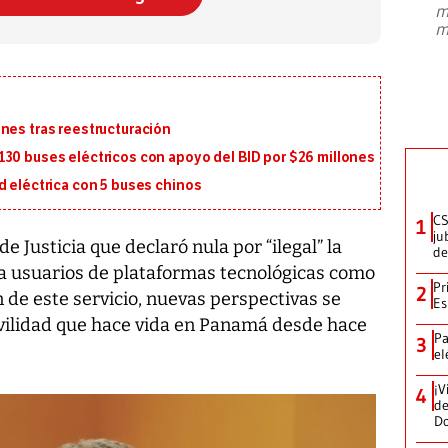
m
presidente de Brasil, Luiz Inácio Lula
m
da Silva, oficializó este domingo su
candidatura
...
nes tras reestructuración
130 buses eléctricos con apoyo del BID por $26 millones
d eléctrica con 5 buses chinos
CS
1
ju
e Justicia que declaró nula por “ilegal” la
de
o a usuarios de plataformas tecnológicas como
Pr
2
n de este servicio, nuevas perspectivas se
Es
vilidad que hace vida en Panamá desde hace
Pa
3
el
¡V
4
de
D