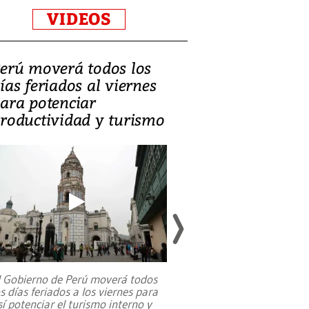
VIDEOS
erú moverá todos los
Video, Catalin
ías feriados al viernes
‘Si la gente el
ara potenciar
criminales, la
roductividad y turismo
sociedades de
suicidarse’
l Gobierno de Perú moverá todos
os días feriados a los viernes para
La exmagistrada co
sí potenciar el turismo interno y
sobre el rol de contr