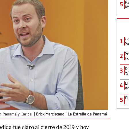
Pa
5
lo
¿P
1
Pa
Pr
2
Es
De
3
‘S
El
4
no
El
5
en Panamá y Caribe.
Erick Marciscano | La Estrella de Panamá
dida fue claro al cierre de 2019 y hoy