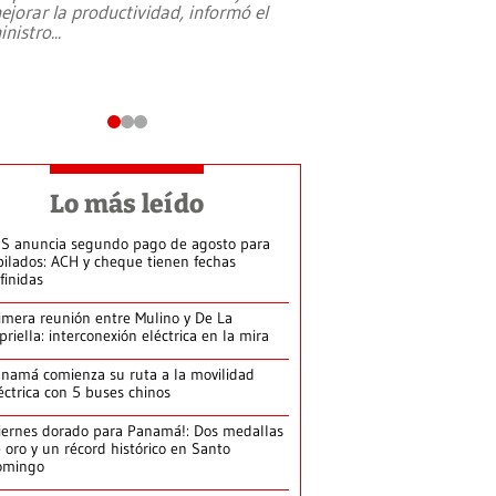
ejorar la productividad, informó el
periodismo, el derech
inistro
...
reformas constitucio
desafíos de nuevas t
Lo más leído
S anuncia segundo pago de agosto para
bilados: ACH y cheque tienen fechas
finidas
imera reunión entre Mulino y De La
priella: interconexión eléctrica en la mira
namá comienza su ruta a la movilidad
éctrica con 5 buses chinos
iernes dorado para Panamá!: Dos medallas
 oro y un récord histórico en Santo
omingo