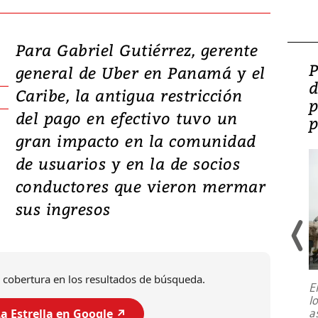
Para Gabriel Gutiérrez, gerente
Video: Lula lanza su
P
general de Uber en Panamá y el
candidatura con
d
Caribe, la antigua restricción
promesas de inversión
p
del pago en efectivo tuvo un
en defensa, educación y
p
gran impacto en la comunidad
tierras raras
de usuarios y en la de socios
conductores que vieron mermar
sus ingresos
 cobertura en los resultados de búsqueda.
E
l
Entre recuerdos y escuetas
a
a Estrella en Google ↗️
referencias hacia sus adversarios, el