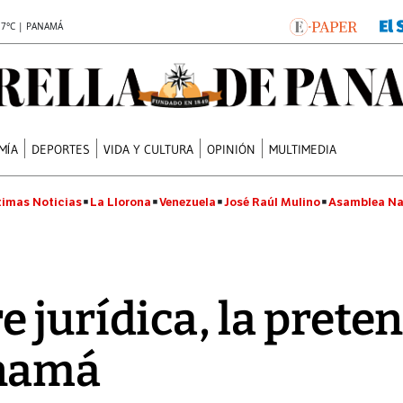
.7°C | PANAMÁ
MÍA
DEPORTES
VIDA Y CULTURA
OPINIÓN
MULTIMEDIA
timas Noticias
La Llorona
Venezuela
José Raúl Mulino
Asamblea Na
jurídica, la preten
namá