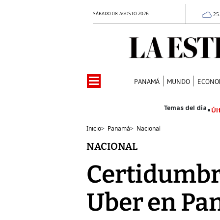
SÁBADO 08 AGOSTO 2026
25
PANAMÁ
MUNDO
ECONO
Úl
Inicio
>
Panamá
>
Nacional
NACIONAL
Certidumbre 
Uber en Pa