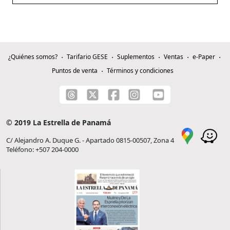
¿Quiénes somos?
Tarifario GESE
Suplementos
Ventas
e-Paper
Puntos de venta
Términos y condiciones
© 2019 La Estrella de Panamá
C/ Alejandro A. Duque G. - Apartado 0815-00507, Zona 4
Teléfono: +507 204-0000