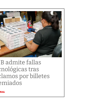
B admite fallas
cnológicas tras
clamos por billetes
emiados
ONAL