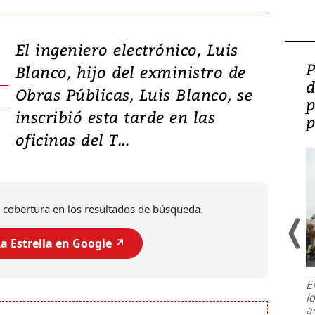
El ingeniero electrónico, Luis
Video: Lula lanza su
P
Blanco, hijo del exministro de
candidatura con
d
Obras Públicas, Luis Blanco, se
promesas de inversión
p
inscribió esta tarde en las
en defensa, educación y
p
oficinas del T...
tierras raras
 cobertura en los resultados de búsqueda.
a Estrella en Google ↗️
E
l
Entre recuerdos y escuetas
a
referencias hacia sus adversarios, el