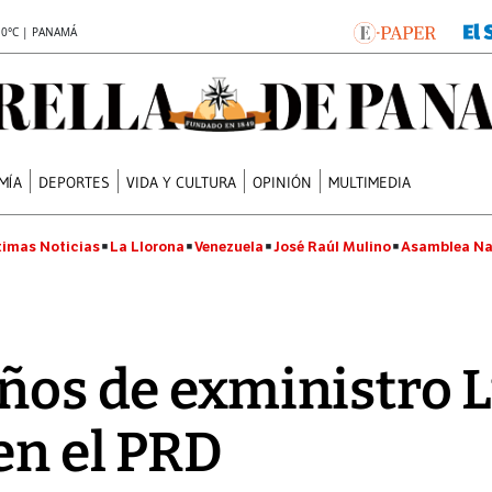
.0°C | PANAMÁ
MÍA
DEPORTES
VIDA Y CULTURA
OPINIÓN
MULTIMEDIA
timas Noticias
La Llorona
Venezuela
José Raúl Mulino
Asamblea Na
años de exministro 
en el PRD