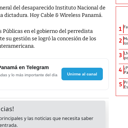
neral del desaparecido Instituto Nacional de
a dictadura. Hoy Cable & Wireless Panamá.
Fa
1
 Públicas en el gobierno del perredista
e su gestión se logró la concesión de los
Mu
2
lo
Interamericana.
LN
3
po
 Panamá en Telegram
¿P
4
Pa
Unirme al canal
adas y lo más importante del día
Pr
5
Es