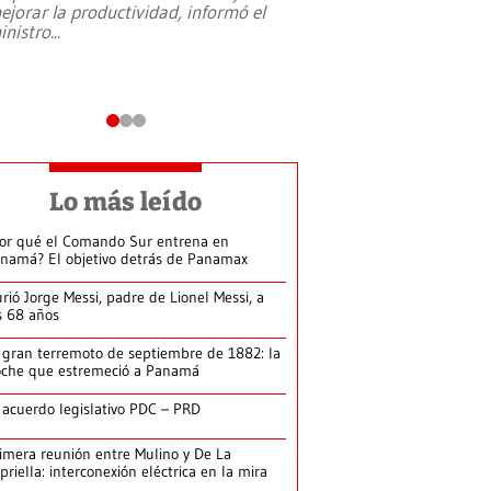
ejorar la productividad, informó el
periodismo, el derech
inistro
...
reformas constitucio
desafíos de nuevas t
Lo más leído
or qué el Comando Sur entrena en
namá? El objetivo detrás de Panamax
rió Jorge Messi, padre de Lionel Messi, a
s 68 años
 gran terremoto de septiembre de 1882: la
che que estremeció a Panamá
 acuerdo legislativo PDC – PRD
imera reunión entre Mulino y De La
priella: interconexión eléctrica en la mira