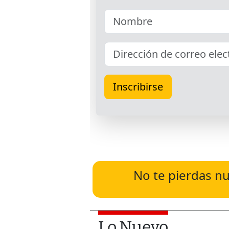
No te pierdas nu
Lo Nuevo