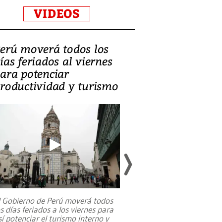
VIDEOS
erú moverá todos los
Video, Catalin
ías feriados al viernes
‘Si la gente el
ara potenciar
criminales, la
roductividad y turismo
sociedades de
suicidarse’
l Gobierno de Perú moverá todos
os días feriados a los viernes para
La exmagistrada co
sí potenciar el turismo interno y
sobre el rol de contr