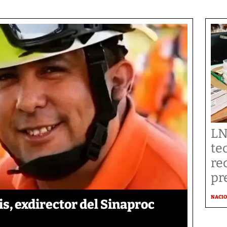
LN
te
re
pr
NACI
is, exdirector del Sinaproc