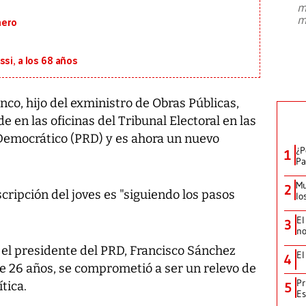
m
presidente de Brasil, Luiz Inácio Lula
m
nero
da Silva, oficializó este domingo su
candidatura
...
si, a los 68 años
anco, hijo del exministro de Obras Públicas,
de en las oficinas del Tribunal Electoral en las
 Democrático (PRD) y es ahora un nuevo
¿P
1
Pa
Mu
2
scripción del joves es "siguiendo los pasos
lo
El
3
no
el presidente del PRD, Francisco Sánchez
El
4
de 26 años, se comprometió a ser un relevo de
Pr
tica.
5
Es