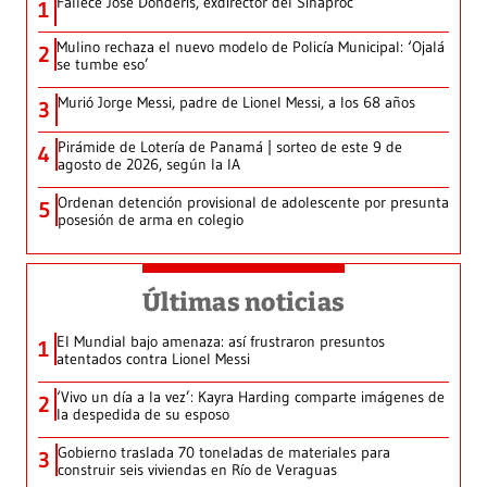
Fallece José Donderis, exdirector del Sinaproc
1
Mulino rechaza el nuevo modelo de Policía Municipal: ‘Ojalá
2
se tumbe eso’
Murió Jorge Messi, padre de Lionel Messi, a los 68 años
3
Pirámide de Lotería de Panamá | sorteo de este 9 de
4
agosto de 2026, según la IA
Ordenan detención provisional de adolescente por presunta
5
posesión de arma en colegio
Últimas noticias
El Mundial bajo amenaza: así frustraron presuntos
1
atentados contra Lionel Messi
‘Vivo un día a la vez’: Kayra Harding comparte imágenes de
2
la despedida de su esposo
Gobierno traslada 70 toneladas de materiales para
3
construir seis viviendas en Río de Veraguas