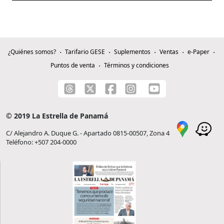
¿Quiénes somos?
Tarifario GESE
Suplementos
Ventas
e-Paper
Puntos de venta
Términos y condiciones
© 2019 La Estrella de Panamá
C/ Alejandro A. Duque G. - Apartado 0815-00507, Zona 4
Teléfono: +507 204-0000