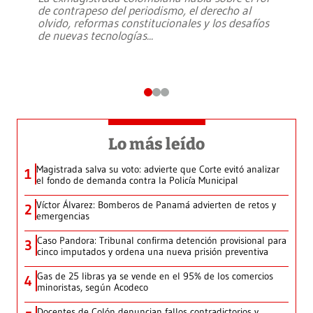
de contrapeso del periodismo, el derecho al
olvido, reformas constitucionales y los desafíos
de nuevas tecnologías
...
Lo más leído
Magistrada salva su voto: advierte que Corte evitó analizar
1
el fondo de demanda contra la Policía Municipal
Víctor Álvarez: Bomberos de Panamá advierten de retos y
2
emergencias
Caso Pandora: Tribunal confirma detención provisional para
3
cinco imputados y ordena una nueva prisión preventiva
Gas de 25 libras ya se vende en el 95% de los comercios
4
minoristas, según Acodeco
Docentes de Colón denuncian fallos contradictorios y