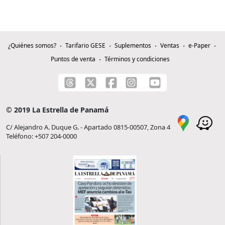
¿Quiénes somos?
Tarifario GESE
Suplementos
Ventas
e-Paper
Puntos de venta
Términos y condiciones
© 2019 La Estrella de Panamá
C/ Alejandro A. Duque G. - Apartado 0815-00507, Zona 4
Teléfono: +507 204-0000