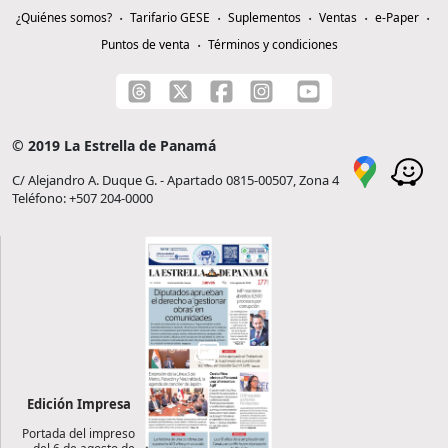
¿Quiénes somos?
Tarifario GESE
Suplementos
Ventas
e-Paper
Puntos de venta
Términos y condiciones
© 2019 La Estrella de Panamá
C/ Alejandro A. Duque G. - Apartado 0815-00507, Zona 4
Teléfono: +507 204-0000
Edición Impresa
Portada del impreso