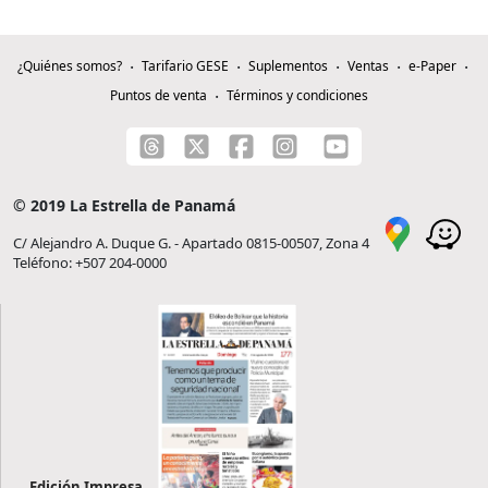
¿Quiénes somos?
Tarifario GESE
Suplementos
Ventas
e-Paper
Puntos de venta
Términos y condiciones
© 2019 La Estrella de Panamá
C/ Alejandro A. Duque G. - Apartado 0815-00507, Zona 4
Teléfono: +507 204-0000
Edición Impresa