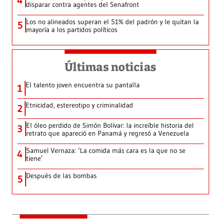
4
disparar contra agentes del Senafront
Los no alineados superan el 51% del padrón y le quitan la
5
mayoría a los partidos políticos
Últimas noticias
El talento joven encuentra su pantalla​
1
Etnicidad, estereotipo y criminalidad
2
El óleo perdido de Simón Bolívar: la increíble historia del
3
retrato que apareció en Panamá y regresó a Venezuela
Samuel Vernaza: ‘La comida más cara es la que no se
4
tiene’
Después de las bombas
5